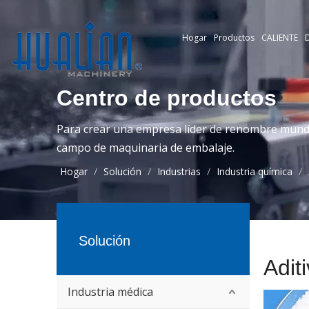
Hogar
Productos
CALIENTE
D
Centro de productos
Para crear una empresa líder de renombre mundia
campo de maquinaria de embalaje.
Hogar
/
Solución
/
Industrias
/
Industria química
/
Solución
Adit
Industria médica