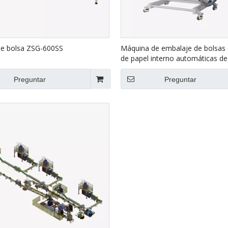
de bolsa ZSG-600SS
Máquina de embalaje de bolsas 
de papel interno automáticas de
interno de Hualian con subproc
332C
Preguntar
Preguntar