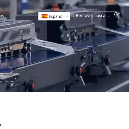
os
Español
o