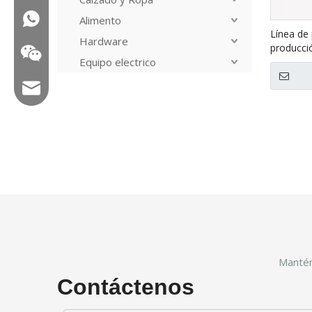
WA: 0086 18858715170
Alimento
Línea de
Hardware
producci
Equipo electrico
XFB
Correo electrónico: hl@hualian.biz
Veloz
Mantén
Contáctenos