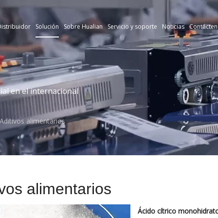
istribuidor
Solución
Sobre Hualian
Servicio y soporte
Noticias
Contácten
l en el internacional
Aditivos alimentarios
ivos alimentarios
Ácido cítrico monohidrat