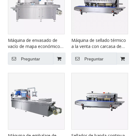
Máquina de envasado de
Máquina de sellado térmico
vacío de mapa económico
a la venta con carcasa de
compacto automático para
acero inoxidable FRBM-810I
alimentos HVR-320A (Q)
Preguntar
Preguntar
Máquina de embalaje de
Sellador de banda continua