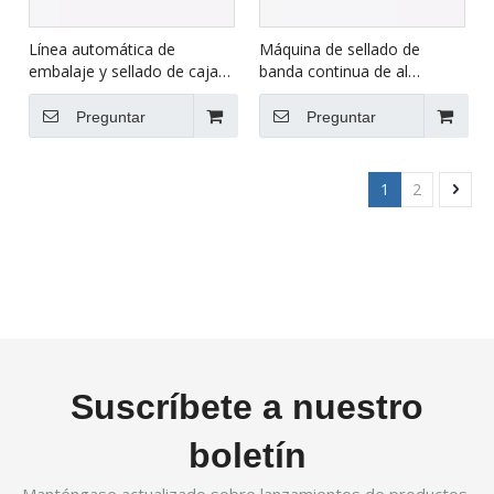
Línea automática de
Máquina de sellado de
embalaje y sellado de cajas
banda continua de al
de cartón XFK-1C
aireamiento y succión de
aire FRM-980ZQ
Preguntar
Preguntar
1
2
Suscríbete a nuestro
boletín