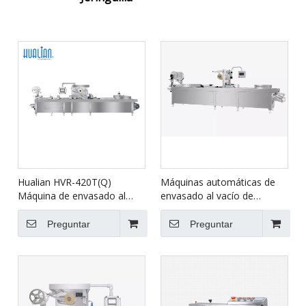
Hualian HVR-420T(Q)
Máquinas automáticas de
Máquina de envasado al
envasado al vacío de
vacío termoformado MAP
termoformado de mapas de
de película rígida para
alto rendimiento Hualian
Preguntar
Preguntar
salmón, mariscos, comidas
HVR-420A-U para envasado
preparadas, carne
de alimentos