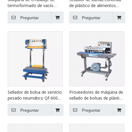
termoformado de vacío
de plástico de alimentos
automático para alimentos
FRB-770i
HVR-420A
Preguntar
Preguntar
Sellador de bolsa de servicio
Proveedores de máquina de
pesado neumático Qf-600L
sellado de bolsas de plástico
(/s)
con succión de aire FRMC-
980III
Preguntar
Preguntar