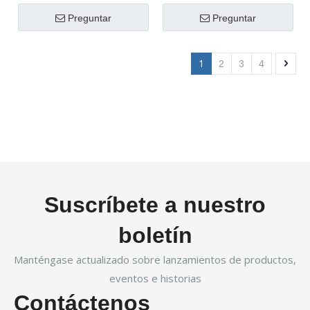
bolsas de forma piramidal
bolsas de forma piramidal
DXDY-100ZII
con obturador de tornillo
Preguntar
Preguntar
vertical DXDK-100ZII
1
2
3
4
Suscríbete a nuestro
boletín
Manténgase actualizado sobre lanzamientos de productos,
eventos e historias
Contáctenos