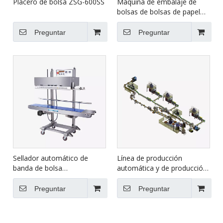
Placero de bolsa ZSG-600SS
Máquina de embalaje de
bolsas de bolsas de papel
interno automáticas de
papel interno de Hualian con
Preguntar
Preguntar
subprocesos FBK-332C
Sellador automático de
Línea de producción
banda de bolsa
automática y de producción
multifuncional FRM-1370LD
automática de bolsas
pesadas XFB
Preguntar
Preguntar