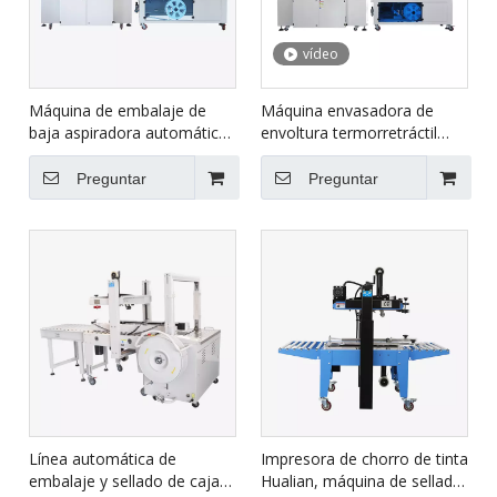
vídeo
Máquina de embalaje de
Máquina envasadora de
baja aspiradora automática
envoltura termorretráctil
BSF-5640LG+BS-5030X
completamente eléctrica
Hualian BSF-5640LG+BS-
Preguntar
Preguntar
5030X
Línea automática de
Impresora de chorro de tinta
embalaje y sellado de cajas
Hualian, máquina de sellado