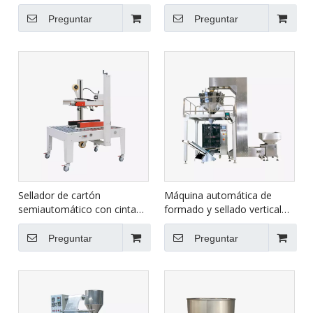
de cartón XFK-1C
de cinta de cartón, máquina
de embalaje de sellado de
Preguntar
Preguntar
cajas de cartón, FXJ-6050C
Sellador de cartón
Máquina automática de
semiautomático con cinta
formado y sellado vertical
adhesiva para cartón grande
HLNV-1300
FXJ-8070B
Preguntar
Preguntar