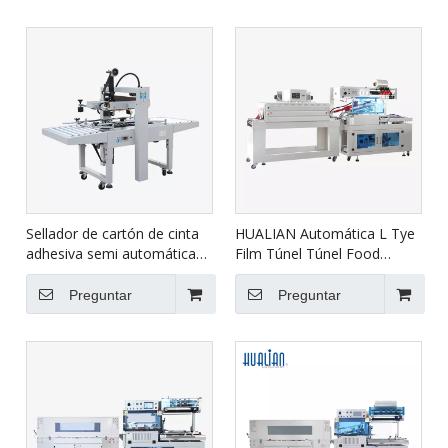
Sellador de cartón de cinta
HUALIAN Automática L Tye
adhesiva semi automática
Film Túnel Túnel Food
para arriba hacia abajo FXJ-
Shrink envolvente Máquina
6050
de envasado BSF-
Preguntar
Preguntar
5640LG/E+BS-4522