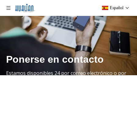
Español
Ponerse en contacto
Estamos disponibles 24 por correo electrónico o por
teléfono.
También puede usar nuestro formulario de contacto
rápido para hacer una pregunta sobre nuestros
servicios.
Hogar
/
Contáctenos