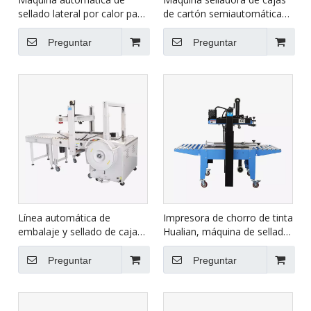
sellado lateral por calor para
de cartón semiautomática
cajas BSF-5545LE
Hualian para uso en
comercio electrónico FXJ-
Preguntar
Preguntar
4030A
Línea automática de
Impresora de chorro de tinta
embalaje y sellado de cajas
Hualian, máquina de sellado
de cartón XFK-1C
de cinta de cartón, máquina
de embalaje de sellado de
Preguntar
Preguntar
cajas de cartón, FXJ-6050C