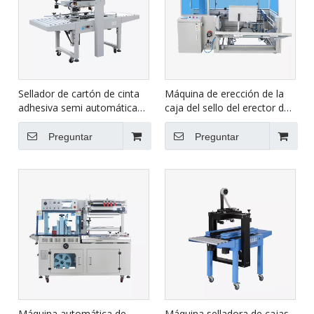
Sellador de cartón de cinta
Máquina de erección de la
adhesiva semi automática
caja del sello del erector del
para arriba hacia abajo FXJ-
cartón automático con la
6050
grabación inferior CXJ-
Preguntar
Preguntar
4540DF
Máquina automática de
Máquina selladora de cajas