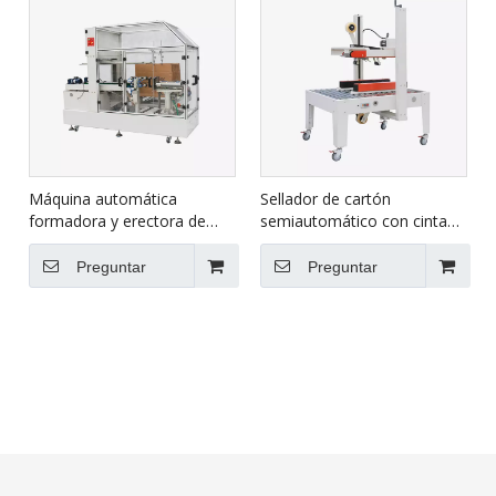
Máquina automática
Sellador de cartón
formadora y erectora de
semiautomático con cinta
cajas CXJ-4030C
adhesiva para cartón grande
FXJ-8070B
Preguntar
Preguntar