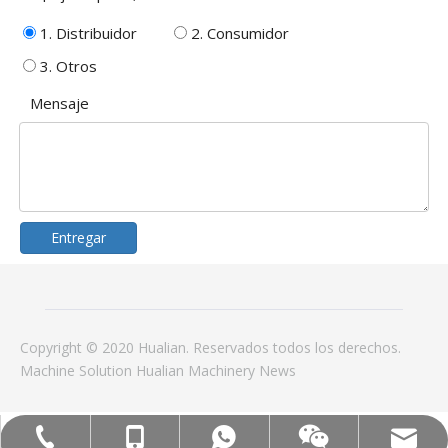
1. Distribuidor
2. Consumidor
3. Otros
Mensaje
Entregar
Copyright © 2020 Hualian. Reservados todos los derechos.
Machine
Solution
Hualian Machinery
News
Correo electrónico: hl@hualian.biz
Mob: +86-18858715170
WA: 0086 18858715170
Tel:+86-577-88627766
Veloz