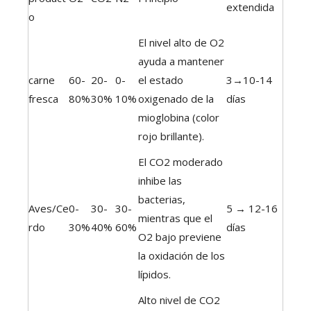
extendida
o
El nivel alto de O2
ayuda a mantener
carne
60-
20-
0-
el estado
3→10-14
fresca
80%
30%
10%
oxigenado de la
días
mioglobina (color
rojo brillante).
El CO2 moderado
inhibe las
bacterias,
Aves/Ce
0-
30-
30-
5 → 12-16
mientras que el
rdo
30%
40%
60%
días
O2 bajo previene
la oxidación de los
lípidos.
Alto nivel de CO2