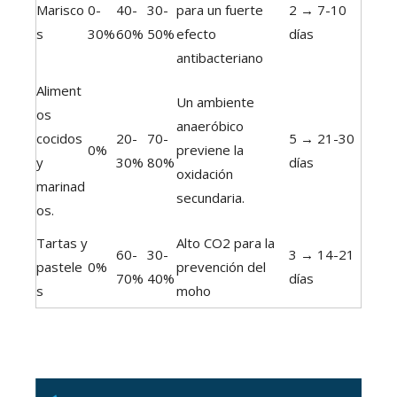
Marisco
0-
40-
30-
para un fuerte
2 → 7-10
s
30%
60%
50%
efecto
días
antibacteriano
Aliment
Un ambiente
os
anaeróbico
cocidos
20-
70-
5 → 21-30
0%
previene la
y
30%
80%
días
oxidación
marinad
secundaria.
os.
Tartas y
Alto CO2 para la
60-
30-
3 → 14-21
pastele
0%
prevención del
70%
40%
días
s
moho