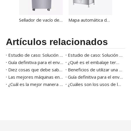
Sellador de vacío de bandeja rotaria Atmósfera modificada Máquina de envasado de piel para alimentos HVT-450R-4S
Mapa automática de mapa de alimentos modificados Máquina de envasado de sellador de bandeja HVT-450A
Artículos relacionados
Estudio de caso: Solución de envasado en bandeja multifunción para camarones congelados
Estudio de caso: Solución automática de envasado en bandeja para comida preparada
Guía definitiva para el envasado en atmósfera modificada (MAP)
¿Qué es el embalaje termoformado?
Diez cosas que debe saber antes de comprar una máquina termoformadora de envasado al vacío
Beneficios de utilizar una máquina envasadora de productos agrícolas
Las mejores máquinas envasadoras para palmeras datileras: todo lo que necesita saber
Guía definitiva para el envasado de leche en polvo
¿Cuál es la mejor manera de empaquetar la palmera datilera?
¿Cuáles son los usos de la máquina selladora de bandejas al vacío?