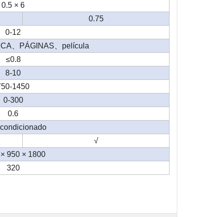
0.5 × 6
0.75
0-12
ICA
、
PÁGINAS
、
película
≤0.8
8-10
750-1450
0-300
0.6
acondicionado
√
× 950 × 1800
320