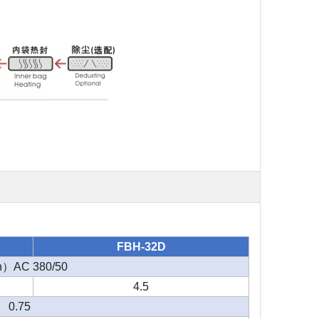
FBH-32D
h
）
AC 380/50
4.5
0.75