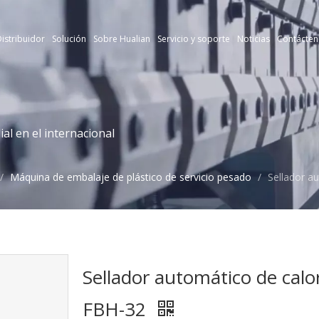
istribuidor
Solución
Sobre Hualian
Servicio y soporte
Noticias
Contácten
l en el internacional
/
Máquina de embalaje de plástico de servicio pesado
/
Sellador a
Sellador automático de calor
FBH-32