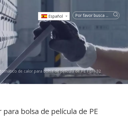
os
Español
utomático de calor para bolsa de película de PE FBH-32
 para bolsa de película de PE