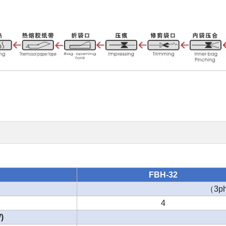
FBH-32
（
3p
4
)