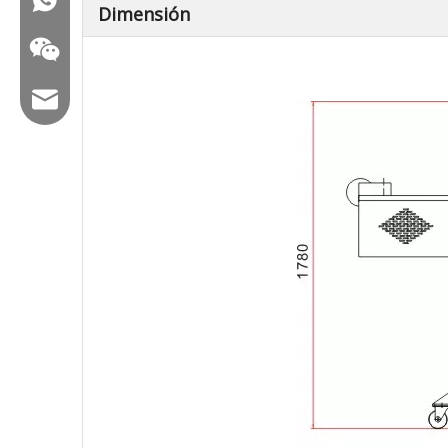
Dimensión
Correo electrónico: hl@hualian.biz
Veloz