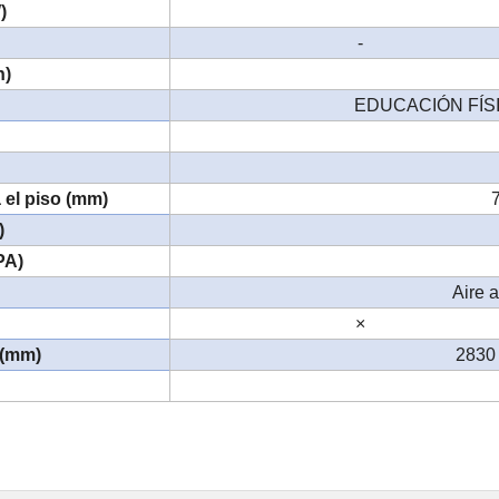
)
-
n)
EDUCACIÓN FÍS
 el piso (mm)
)
PA)
Aire 
×
 (mm)
2830 