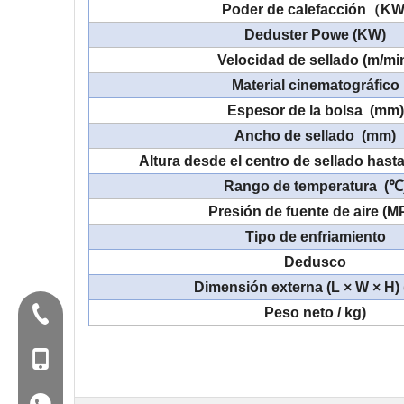
Poder de calefacción
（KW
Deduster Powe (
KW)
Velocidad de sellado (m/mi
Material cinematográfico
Espesor de la bolsa
(mm)
Ancho de sellado
(mm)
Altura desde el centro de sellado hasta
Rango de temperatura
(℃
Presión de fuente de aire (M
Tipo de enfriamiento
Dedusco
Dimensión externa (L × W × H)
Tel:+86-577-88627766
Peso neto / kg)
Mob: +86-18858715170
WA: 0086 18858715170