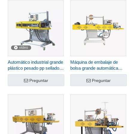
vídeo
Automático industrial grande
Máquina de embalaje de
plástico pesado pp sellado y
bolsa grande automática
envasado de sellado de
para uso químico FBF-32A
calor y empaque para
Preguntar
Preguntar
fertilize arroz FBH-S