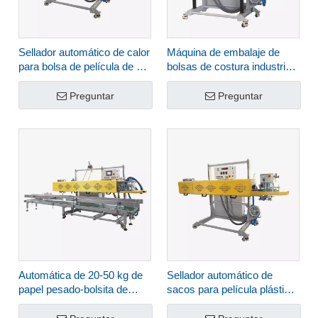
Sellador automático de calor
Máquina de embalaje de
para bolsa de película de PE
bolsas de costura industrial
FBH-32
para papel FBK-13DC
Preguntar
Preguntar
Automática de 20-50 kg de
Sellador automático de
papel pesado-bolsita de
sacos para película plástica
plástico-plástico de la
FBH-42
máquina de envasado de