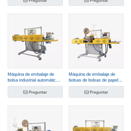
Preguntar
Preguntar
sellado continuo FBC-2/2D
Máquina de embalaje de
Máquina de embalaje de
bolsa industrial automática
bolsas de bolsas de papel
para PP Film FBH-32D
interno automáticas de papel
interno de Hualian con
Preguntar
Preguntar
subprocesos FBK-332C