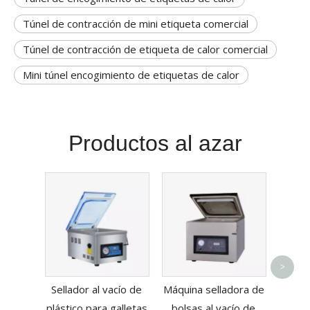
Túnel de contracción de mini etiqueta comercial
Túnel de contracción de etiqueta de calor comercial
Mini túnel encogimiento de etiquetas de calor
Productos al azar
Máqui
>
vací
Sellador al vacío de
Máquina selladora de
resp
plástico para galletas
bolsas al vacío de