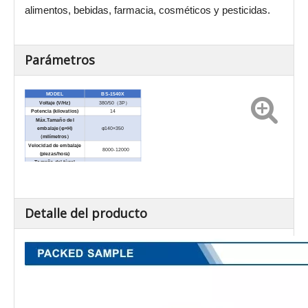
alimentos, bebidas, farmacia, cosméticos y pesticidas.
Parámetros
MODEL
BS-1540X
Voltaje (V/Hz)
380/50
（
3P
）
Potencia (kilovatios)
14
Máx.Tamaño del
embalaje (φ×H)
φ140×350
（
milímetros
）
Velocidad de embalaje
8000-12000
(piezas/hora)
Tamaño del túnel
1600×150×400
(L×W×H)(mm)
Dimensiones externas
(largo x ancho x alto)
1900×600×1665
(mm)
Peso neto / kg)
300
Detalle del producto