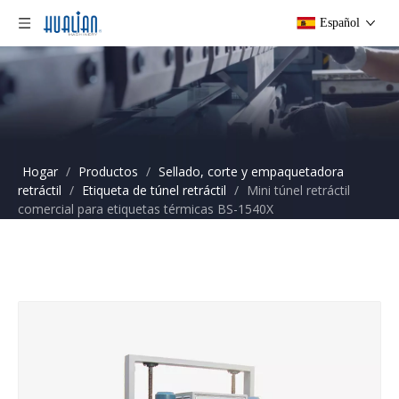
Español
Hogar
/
Productos
/
Sellado, corte y empaquetadora
retráctil
/
Etiqueta de túnel retráctil
/
Mini túnel retráctil
comercial para etiquetas térmicas BS-1540X