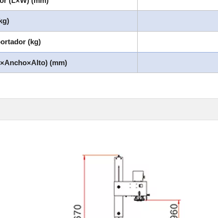
dor (L×W) (mm)
kg)
portador (kg)
o×Ancho×Alto) (mm)