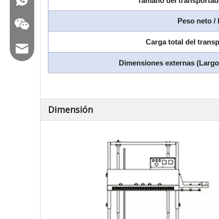
Tamaño del transporta
Peso neto / 
Carga total del trans
Correo electrónico: hl@hualian.biz
Dimensiones externas (Larg
Veloz
Dimensión