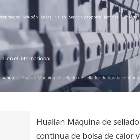
istribuidor
Solución
Sobre Hualian
Servicio y soporte
Noticias
Contácten
l en el internacional
e banda
/
Hualian Máquina de sellado de sellador de banda continua 
Hualian Máquina de sellado
continua de bolsa de calor 