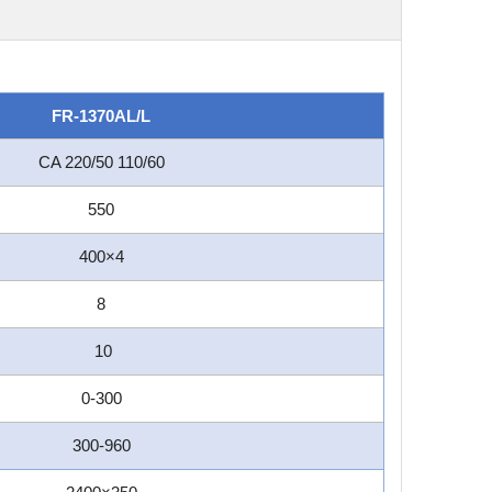
FR-1370AL/L
CA 220/50 110/60
550
400×4
8
10
0-300
300-960