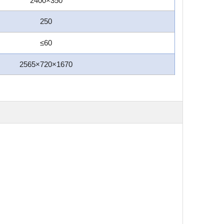
2400×350
250
≤60
2565×720×1670