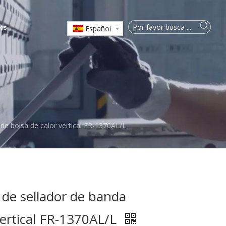
os
Español
de bolsa de calor vertical FR-1370AL/L
 de sellador de banda
vertical FR-1370AL/L