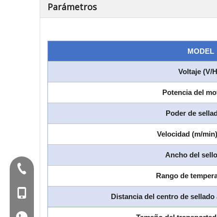
Parámetros
MODEL
Voltaje (V/
Potencia del mo
Poder de sella
Velocidad (m/min)
Ancho del sell
Tel:+86-577-88627766
Rango de tempera
Mob: +86-18858715170
Distancia del centro de sellado
WA: 0086 18858715170