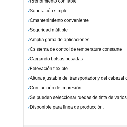
R
rendimiento confiable
√
S
operación simple
√
C
mantenimiento conveniente
√
Seguridad múltiple
√
Amplia gama de aplicaciones
√
C
sistema de control de temperatura constante
√
Cargando bolsas pesadas
√
F
elevación flexible
√
Altura ajustable del transportador y del cabezal 
√
Con función de impresión
√
Se pueden seleccionar ruedas de tinta de varios
√
Disponible para línea de producción.
√