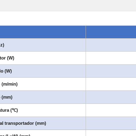
Hz)
tor (W)
do (W)
 (m/min)
o (mm)
tura (℃)
 al transportador (mm)