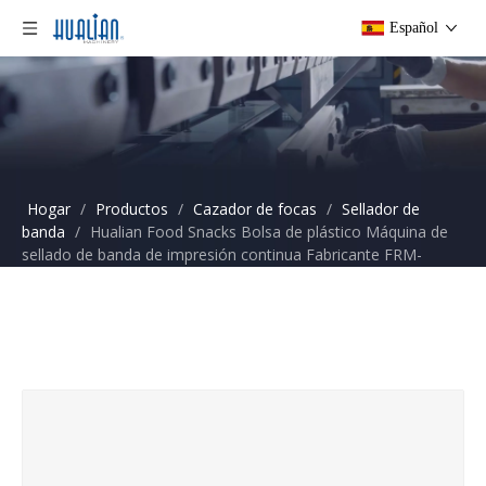
Español
Hogar
/
Productos
/
Cazador de focas
/
Sellador de
banda
/
Hualian Food Snacks Bolsa de plástico Máquina de
sellado de banda de impresión continua Fabricante FRM-
1120W