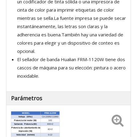
un codificador de tinta sólida o una impresora de
cinta de color para imprimir etiquetas de color
mientras se sella.La fuente impresa se puede secar
instantáneamente, las letras son claras y la
adherencia es buena.También hay una variedad de
colores para elegir y un dispositivo de conteo es
opcional.
El sellador de banda Hualian FRM-1120W tiene dos
cascos de máquina para su elección: pintura o acero
inoxidable.
Parámetros
MODEL
FRM-1120W
Voltaje (V/Hz)
CA 220/50 110/60
Potencia del motor (W)
100
Sellando Potencia (W)
400×2
Potencia de calentamiento de
40×2
impresión (W)
Velocidad (m/min)
0-12