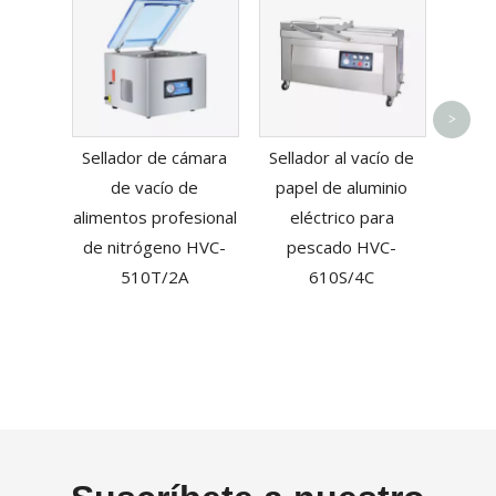
M
>
enva
Sellador de cámara
Sellador al vacío de
del v
de vacío de
papel de aluminio
alimentos profesional
eléctrico para
de nitrógeno HVC-
pescado HVC-
510T/2A
610S/4C