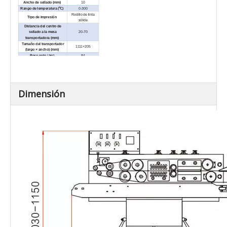
Ancho de sellado (mm)
10
Rango de temperatura (℃)
0-300
Rodillo de tinta
Tipo de impresión
sólida
Distancia del centro de
sellado a la mesa
20-70
transportadora (mm)
Tamaño del transportador
1111×205
(largo × ancho) (mm)
Peso neto / kg)
84
Carga total del transportador
≤10
(kg)
Dimensiones externas (largo
1111×550×1030
× ancho × alto) (mm)
Distancia desde placa base
Dimensión
hasta transportador interior
90-130
(mm)
Máx.Distancia desde el centro
de sellado hasta la apertura
33
de la bolsa (mm)