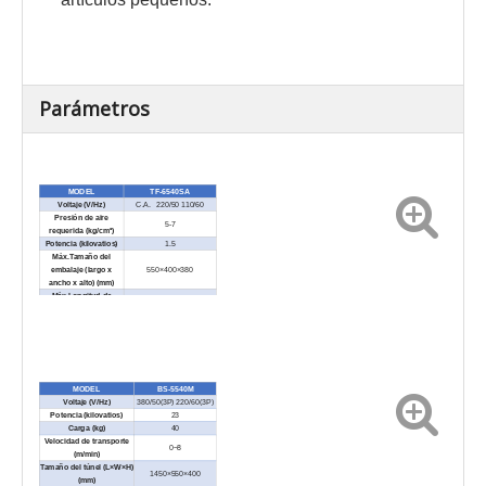
Parámetros
MODEL
TF-6540SA
Voltaje (V/Hz)
C.A. 220/50 110/60
Presión de aire
5-7
requerida (kg/cm³)
Potencia (kilovatios)
1.5
Máx.Tamaño del
embalaje (largo x
550×400×380
ancho x alto) (mm)
Máx.Longitud de
650
sellado (mm)
Dimensión externa
925×1040×1920
(L×W×H) (mm)
Peso neto / kg)
300
MODEL
BS-5540M
Voltaje (V/Hz)
380/50(3P) 220/60(3P)
Potencia (kilovatios)
23
Carga (kg)
40
Velocidad de transporte
0~8
(m/min)
Tamaño del túnel (L×W×H)
1450×550×400
(mm)