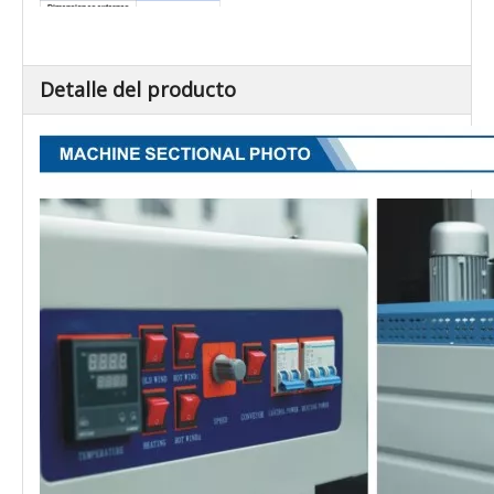
Dimensiones externas
2550×850×1600
(Largo×Ancho×Alto) (mm)
Peso neto / kg)
300
Detalle del producto