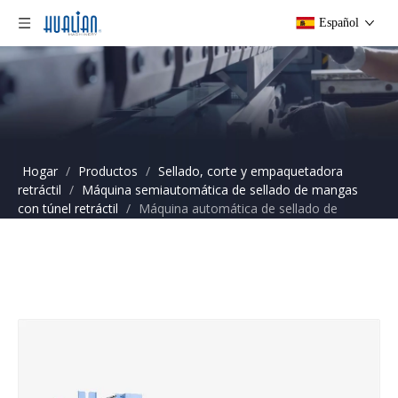
Español
Hogar
/
Productos
/
Sellado, corte y empaquetadora
retráctil
/
Máquina semiautomática de sellado de mangas
con túnel retráctil
/
Máquina automática de sellado de
mangas térmicas TF-6540SA+BS-5540M