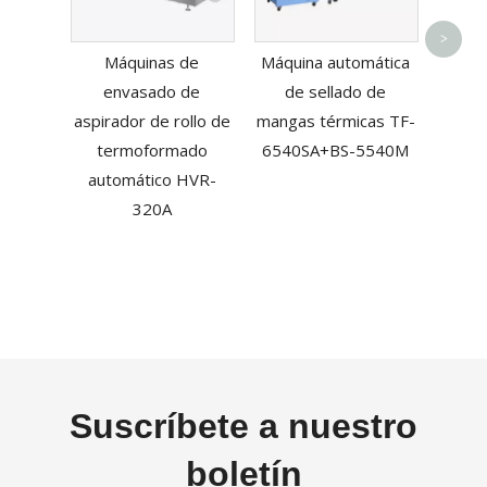
Sella
de b
>
Máquinas de
Máquina automática
multi
envasado de
de sellado de
aspirador de rollo de
mangas térmicas TF-
termoformado
6540SA+BS-5540M
automático HVR-
320A
Suscríbete a nuestro
boletín