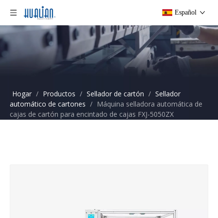
Español
Hogar
/
Productos
/
Sellador de cartón
/
Sellador
automático de cartones
/
Máquina selladora automática de
cajas de cartón para encintado de cajas FXJ-5050ZX