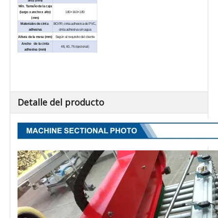
alto) (mm)
Mín. Tamaño de la caja
(largo x ancho x alto)
180×160×180
(mm)
Materiales de cinta
BOPP, cinta adhesiva de PVC,
adhesiva
cinta adhesiva sin agua
Altura de la mesa (mm)
Según el requisito del cliente
Ancho de la cinta
48, 60, 76 (opcional)
adhesiva (mm)
Dimensiones externas
1830(con
(L × W × H) (mm)
soporte2640)×920×(1480-1640)
Peso neto (kg)
250
Max. Carga
30
transportadora (kg)
Detalle del producto