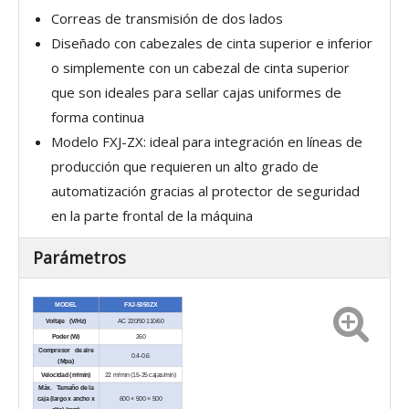
Correas de transmisión de dos lados
Diseñado con cabezales de cinta superior e inferior
o simplemente con un cabezal de cinta superior
que son ideales para sellar cajas uniformes de
forma continua
Modelo FXJ-ZX: ideal para integración en líneas de
producción que requieren un alto grado de
automatización gracias al protector de seguridad
en la parte frontal de la máquina
Parámetros
MODEL
FXJ-5050ZX
Voltaje (V/Hz)
AC 220/50 110/60
Poder (W)
260
Compresor de aire
0.4-0.6
(Mpa)
Velocidad (m/min)
22 m/min (15-25 cajas/min)
Máx. Tamaño de la
caja (largo x ancho x
600 × 500 × 500