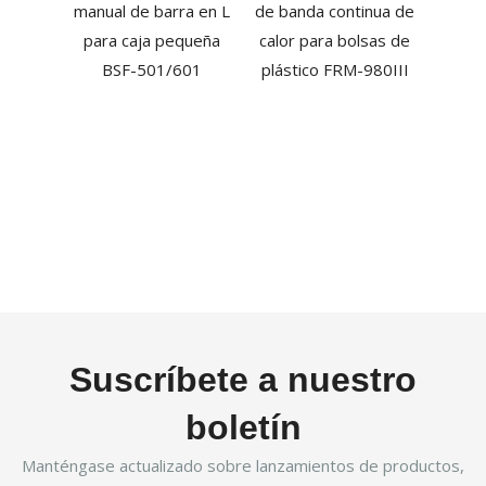
manual de barra en L
de banda continua de
D
para caja pequeña
calor para bolsas de
BSF-501/601
plástico FRM-980III
Suscríbete a nuestro
boletín
Manténgase actualizado sobre lanzamientos de productos,