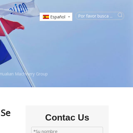
os
Español
 Hualian Machinery Group
|Se
Contac Us