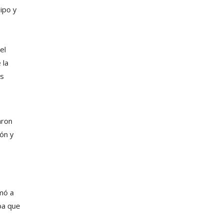
ipo y
el
 la
os
aron
ón y
imó a
ba que