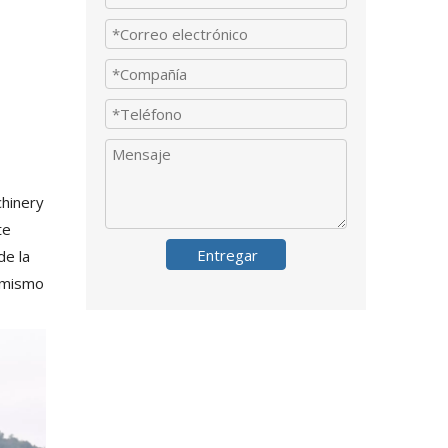
chinery
te
Entregar
de la
l mismo