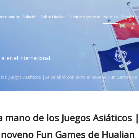
istribuidor
Solución
Sobre Hualian
Servicio y soporte
Noticias
Contácten
l en el internacional
 los Juegos Asiáticos |Se celebró con éxito el noveno Fun Games de
a mano de los Juegos Asiáticos 
l noveno Fun Games de Hualian