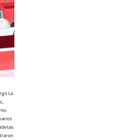
ego.La
s,
unto
varios
atletas
traron