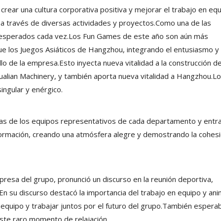
ear una cultura corporativa positiva y mejorar el trabajo en equ
 a través de diversas actividades y proyectos.Como una de las
 esperados cada vez.Los Fun Games de este año son aún más
e los Juegos Asiáticos de Hangzhou, integrando el entusiasmo y 
lo de la empresa.Esto inyecta nueva vitalidad a la construcción de
Hualian Machinery, y también aporta nueva vitalidad a Hangzhou.L
ingular y enérgico.
ras de los equipos representativos de cada departamento y entr
rmación, creando una atmósfera alegre y demostrando la cohesi
presa del grupo, pronunció un discurso en la reunión deportiva,
En su discurso destacó la importancia del trabajo en equipo y an
e equipo y trabajar juntos por el futuro del grupo.También espera
este raro momento de relajación.