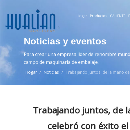
Hogar
Productos
CALIENTE
D
Noticias y eventos
Para crear una empresa líder de renombre mundia
campo de maquinaria de embalaje.
Hogar
/
Noticias
/
Trabajando juntos, de la mano de
Trabajando juntos, de l
celebró con éxito e