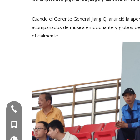
Cuando el Gerente General Jiang Qi anunció la ap
acompañados de música emocionante y globos de c
oficialmente.
Tel:+86-577-88627766
Mob: +86-18858715170
WA: 0086 18858715170