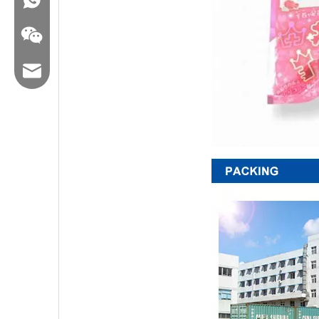
Correo electrónico: hl@hualian.biz
Veloz