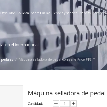
istribuidor
Solución
Sobre Hualian
Servicio y soporte
Noticias
Contácten
l en el internacional
e pedales
/
Máquina selladora de pedal con serie Price PFS-T
Máquina selladora de pedal 
Cantidad: