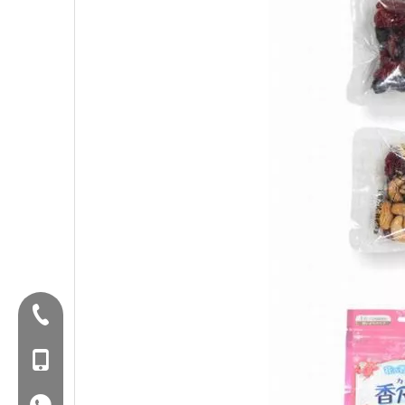
Tel:+86-577-88627766
Mob: +86-18858715170
WA: 0086 18858715170