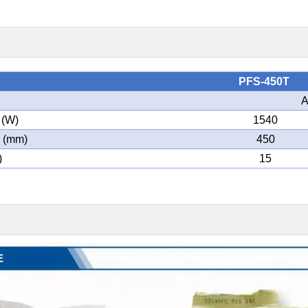
PFS-450T
A
 (W)
1540
o (mm)
450
)
15