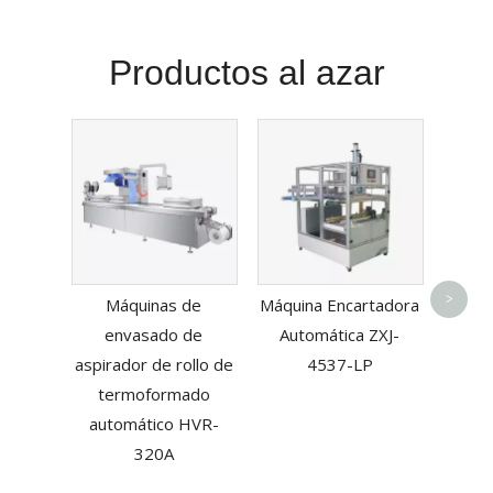
Productos al azar
Tran
band
>
Máquinas de
Máquina Encartadora
envasado de
Automática ZXJ-
aspirador de rollo de
4537-LP
termoformado
automático HVR-
320A