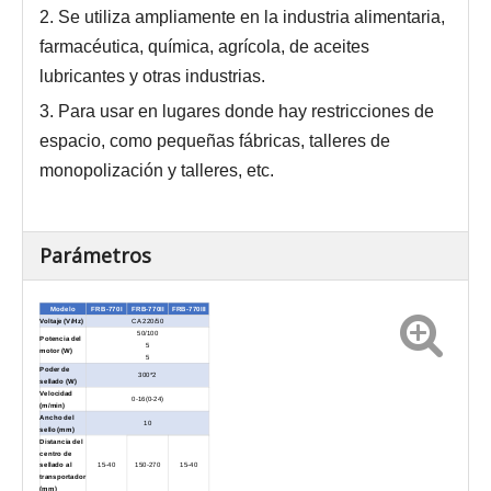
2. Se utiliza ampliamente en la industria alimentaria,
farmacéutica, química, agrícola, de aceites
lubricantes y otras industrias.
3. Para usar en lugares donde hay restricciones de
espacio, como pequeñas fábricas, talleres de
monopolización y talleres, etc.
Parámetros
Modelo
FRB-770I
FRB-770II
FRB-770III
Voltaje (V/Hz)
CA 220/50
50/100
Potencia del
5
motor (W)
5
Poder de
300*2
sellado (W)
Velocidad
0-16(0-24)
(m/min)
Ancho del
10
sello (mm)
Distancia del
centro de
sellado al
15-40
150-270
15-40
transportador
(mm)