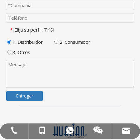
¡Elija su perfil, TKS!
*
1. Distribuidor
2. Consumidor
3. Otros
Entregar
Correo electrónico: hl@hualian.biz
Mob: +86-18858715170
WA: 0086 18858715170
Tel:+86-577-88627766
Veloz