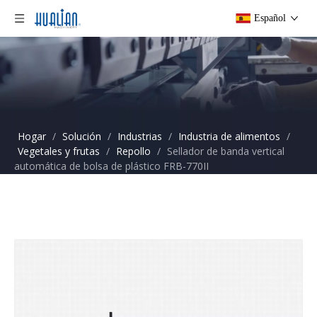
Español
Hogar
/
Solución
/
Industrias
/
Industria de alimentos
/
Vegetales y frutas
/
Repollo
/
Sellador de banda vertical
automática de bolsa de plástico FRB-770II