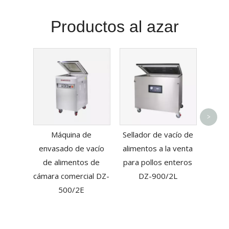
Productos al azar
Sella
>
dobl
Máquina de
Sellador de vacío de
ahor
envasado de vacío
alimentos a la venta
mejo
de alimentos de
para pollos enteros
cámara comercial DZ-
DZ-900/2L
500/2E