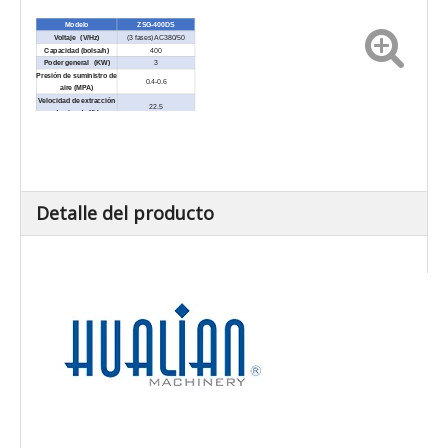
Modelo
ZSG-400DS
Voltaje (V/Hz)
(3 fases) AC380/50
Capacidad (bolsa/h)
400
Poder general (KW)
3
Presión de suministro de
0.4-0.6
aire (MPA)
Velocidad de extracción
22.5
de aire (m³/h)
Peso para llenar (kg)
20-50
Detalle del producto