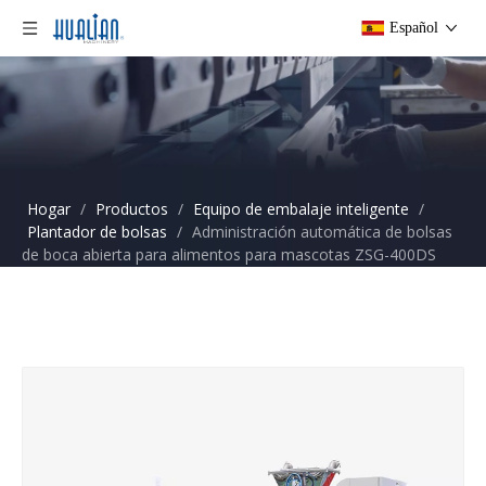
Español
Hogar
/
Productos
/
Equipo de embalaje inteligente
/
Plantador de bolsas
/
Administración automática de bolsas
de boca abierta para alimentos para mascotas ZSG-400DS