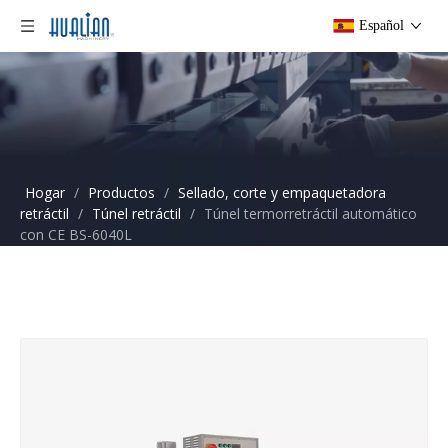
Español
Hogar
/
Productos
/
Sellado, corte y empaquetadora
retráctil
/
Túnel retráctil
/
Túnel termorretráctil automático
con CE BS-6040L