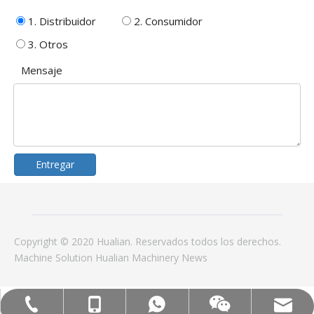
1. Distribuidor
2. Consumidor
3. Otros
Mensaje
Entregar
Copyright © 2020 Hualian. Reservados todos los derechos.
Machine
Solution
Hualian Machinery
News
Correo electrónico: hl@hualian.biz
Mob: +86-18858715170
WA: 0086 18858715170
Tel:+86-577-88627766
Veloz