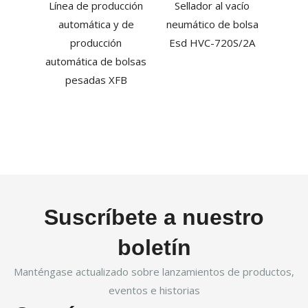
Línea de producción
Sellador al vacío
de bo
automática y de
neumático de bolsa
al
producción
Esd HVC-720S/2A
ma
automática de bolsas
pesadas XFB
Suscríbete a nuestro
boletín
Manténgase actualizado sobre lanzamientos de productos,
eventos e historias