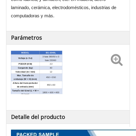
laminado, cerámica, electrodomésticos, industrias de
computadoras y más.
Parámetros
MODEL
BS-6040L
3 fase 380/50 o 3
Voltaje (v / hz)
fase 220/60
PODER (KW)
22
Cargando (kg)
40
Velocidad (m / min)
12
Max. Tamaño de
450 × 350
embalaje (W × H) (mm)
Altura del transportador
850 ± 50
de entrada (mm)
Tamaño del túnel (L × W ×
1800 × 600 × 400
H) (mm)
Película utilizada
PE, PVC
Dimensión externa (L × W
4000 × 900 × 1700
× H) (mm)
Peso neto / kg)
560
Detalle del producto