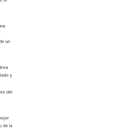
una
de un
 área
llado y
ies del
mejor
o de la