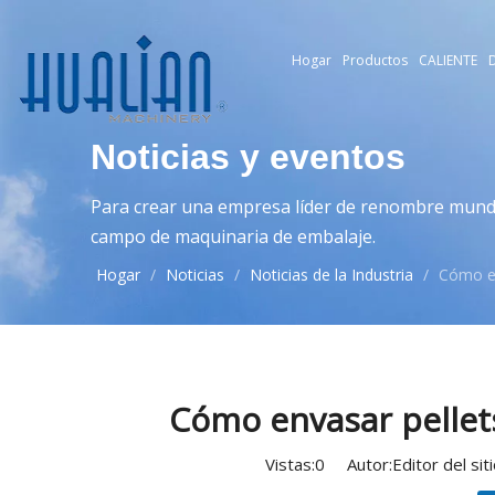
Hogar
Productos
CALIENTE
D
Noticias y eventos
Para crear una empresa líder de renombre mundia
campo de maquinaria de embalaje.
Hogar
/
Noticias
/
Noticias de la Industria
/
Cómo en
Cómo envasar pellets
Vistas:
0
Autor:Editor del si