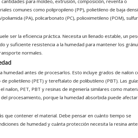
 cantidades para moldeo, extrusión, composición, reventa o
riales comunes como polipropileno (PP), polietileno de baja dens
n/poliamida (PA), policarbonato (PC), polioximetileno (POM), sulfu
ele ser la eficiencia práctica. Necesita un llenado estable, un pe
ado y suficiente resistencia a la humedad para mantener los gránu
transporte normales.
medad
 la humedad antes de procesarlos. Esto incluye grados de nailon 
e polietileno (PET) y tereftalato de polibutileno (PBT). Las guía
l nailon, PET, PBT y resinas de ingeniería similares como materi
 del procesamiento, porque la humedad absorbida puede afectar 
ás que contener el material. Debe pensar en cuánto tiempo se
ndiciones de humedad y cuánta protección necesita la resina ant