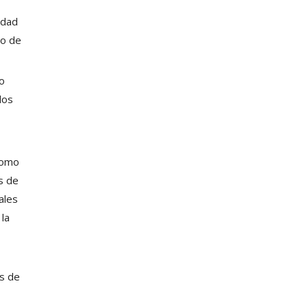
idad
ro de
so
los
como
s de
ales
la
es de