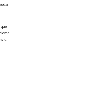
ayudar
s que
oblema
nvío.