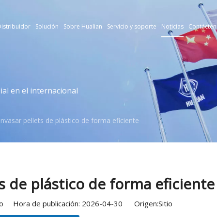
istribuidor
Solución
Sobre Hualian
Servicio y soporte
Noticias
Contácten
l en el internacional
vasar pellets de plástico de forma eficiente
 de plástico de forma eficiente
tio Hora de publicación: 2026-04-30 Origen:
Sitio