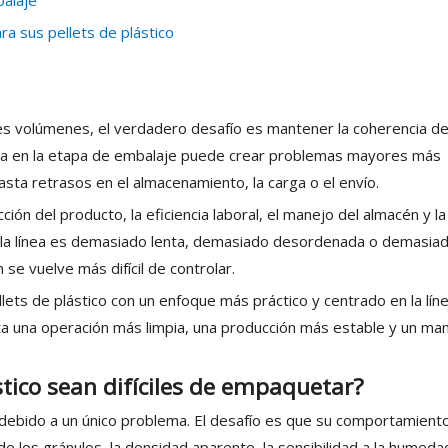
balaje
ra sus pellets de plástico
s volúmenes, el verdadero desafío es mantener la coherencia de
ma en la etapa de embalaje puede crear problemas mayores más
sta retrasos en el almacenamiento, la carga o el envío.
ción del producto, la eficiencia laboral, el manejo del almacén y la
. Si la línea es demasiado lenta, demasiado desordenada o demasia
se vuelve más difícil de controlar.
ets de plástico con un enfoque más práctico y centrado en la líne
ta una operación más limpia, una producción más estable y un ma
stico sean difíciles de empaquetar?
ar debido a un único problema. El desafío es que su comportamient
e los gránulos, la densidad aparente, la sensibilidad a la humedad