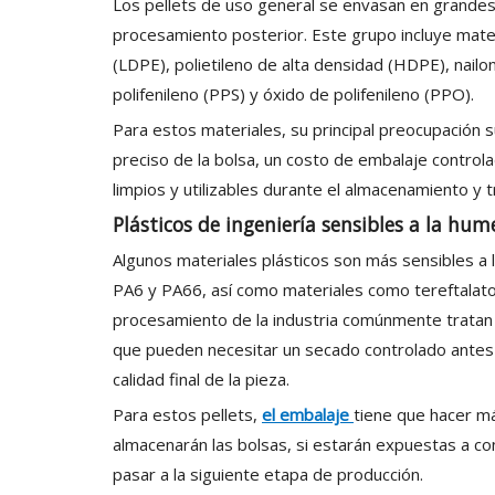
Los pellets de uso general se envasan en grandes
procesamiento posterior. Este grupo incluye mate
(LDPE), polietileno de alta densidad (HDPE), nailo
polifenileno (PPS) y óxido de polifenileno (PPO).
Para estos materiales, su principal preocupación su
preciso de la bolsa, un costo de embalaje control
limpios y utilizables durante el almacenamiento y 
Plásticos de ingeniería sensibles a la hu
Algunos materiales plásticos son más sensibles a
PA6 y PA66, así como materiales como tereftalato d
procesamiento de la industria comúnmente tratan e
que pueden necesitar un secado controlado antes
calidad final de la pieza.
Para estos pellets,
el embalaje
tiene que hacer m
almacenarán las bolsas, si estarán expuestas a co
pasar a la siguiente etapa de producción.