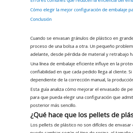
Errores comunes que reducen la eficiencia del em
Cómo elegir la mejor configuración de embalaje pa
Conclusión
Cuando se envasan gránulos de plástico en grande
proceso de una bolsa a otra. Un pequeño proble
adelante, desde pérdida de material y retrabajo ha
Una línea de embalaje eficiente influye en la protec
confiabilidad en que cada pedido llega al cliente
dependiente de la corrección manual, la producción 
Esta guía analiza cómo mejorar el envasado de pell
para que pueda elegir una configuración que admi
posterior más sencillo.
¿Qué hace que los pellets de plá
Los pellets de plástico no son difíciles de envas
puede cambiar según el tipo de resina, el tamaño d