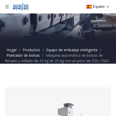
Español
Hogar
/
Productos
/
Equipo de embalaje inteligente
/
Plantador de bolsas
/
Máquina automática de bolsas de
llenado y sellado de 25 kg de 25 kg con un peso de ZSG-150D