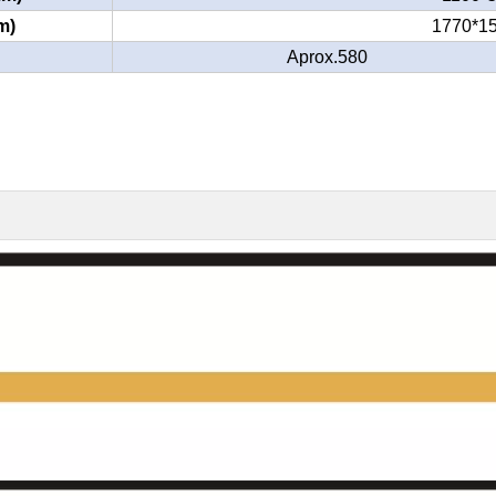
m)
1770*1
Aprox.580