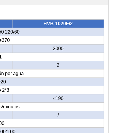
HVB-1020F/2
50 220/60
+370
2000
1
2
ión por agua
020
o 2*3
≤190
s/minutos
/
00
500*100