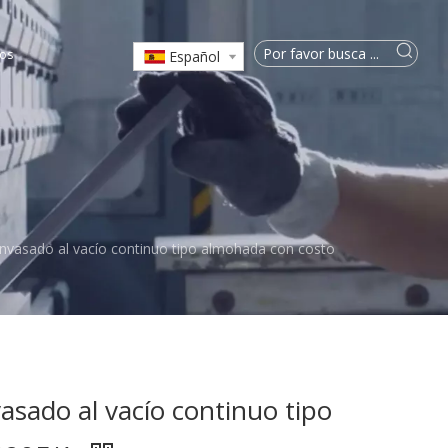
os
Español
nvasado al vacío continuo tipo almohada con costo
sado al vacío continuo tipo