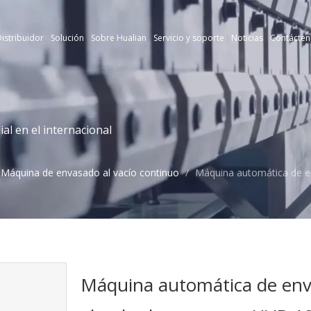
istribuidor
Solución
Sobre Hualian
Servicio y soporte
Noticias
Contácten
l en el internacional
Máquina de envasado al vacío continuo
/
Máquina automática de e
Máquina automática de enva