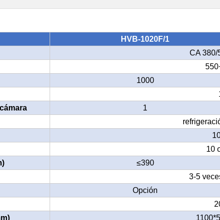
HVB-1020F/1
CA 380/
550
1000
 cámara
1
refrigerac
1
10 
m)
≤390
3-5 vece
Opción
2
mm)
1100*