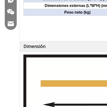
Dimensiones externas (L*W*H) (m
Peso neto (kg)
Correo electrónico: hl@hualian.biz
Dimensión
Veloz