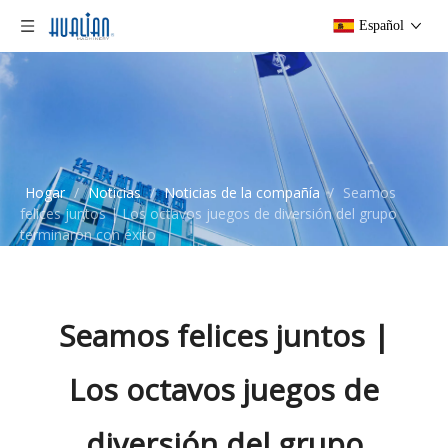
Español
Hogar
/
Noticias
/
Noticias de la compañía
/
Seamos
felices juntos | Los octavos juegos de diversión del grupo
terminaron con éxito
Seamos felices juntos |
Los octavos juegos de
diversión del grupo