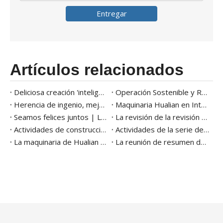
Entregar
Artículos relacionados
Deliciosa creación 'inteligente' del futuro |Hualian Machinery ayuda a Kuailu Group a crear inteligentemente el sabor de la ciudad natal en la punta de la lengua
Operación Sostenible y Retribución a la Sociedad |Hualian Machinery Group practica la responsabilidad social corporativa a través de acciones concretas
Herencia de ingenio, mejora continua | La actividad de la segunda calidad del mes de la maquinaria hualiana
Maquinaria Hualian en Interpack 2023 - Embalaje inteligente
Seamos felices juntos | Los octavos juegos de diversión del grupo terminaron con éxito
La revisión de la revisión y el recomendación del proyecto de la compañía grupal de la compañía de condimentos se celebró con éxito
Actividades de construcción de fiestas de 2022 del Grupo de Maquinaria Hualian celebradas en Zhejiang Hongcun Camp
Actividades de la serie de mes de calidad de Hualian
La maquinaria de Hualian ganó la empresa de 2020 campeones ocultos de la provincia de Zhejiang
La reunión de resumen de 2020 años de Hualian Machinery Group se mantuvo con éxito