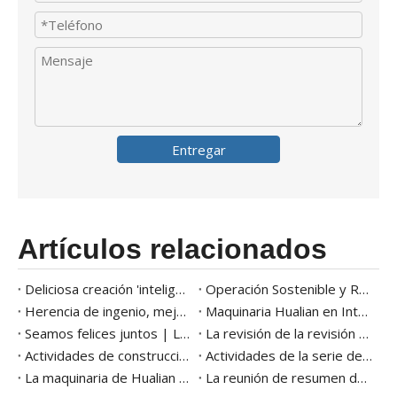
Entregar
Artículos relacionados
Deliciosa creación 'inteligente' del futuro |Hualian Machinery ayuda a Kuailu Group a crear inteligentemente el sabor de la ciudad natal en la punta de la lengua
Operación Sostenible y Retribución a la Sociedad |Hualian Machinery Group practica la responsabilidad social corporativa a través de acciones concretas
Herencia de ingenio, mejora continua | La actividad de la segunda calidad del mes de la maquinaria hualiana
Maquinaria Hualian en Interpack 2023 - Embalaje inteligente
Seamos felices juntos | Los octavos juegos de diversión del grupo terminaron con éxito
La revisión de la revisión y el recomendación del proyecto de la compañía grupal de la compañía de condimentos se celebró con éxito
Actividades de construcción de fiestas de 2022 del Grupo de Maquinaria Hualian celebradas en Zhejiang Hongcun Camp
Actividades de la serie de mes de calidad de Hualian
La maquinaria de Hualian ganó la empresa de 2020 campeones ocultos de la provincia de Zhejiang
La reunión de resumen de 2020 años de Hualian Machinery Group se mantuvo con éxito