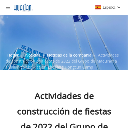
Español
Hogar
/
Noticias
/
Noticias de la compañía
/
Actividades
de construcción de fiestas de 2022 del Grupo de Maquinaria
Hualian celebradas en Zhejiang Hongcun Camp
Actividades de
construcción de fiestas
de 2022 del Grupo de