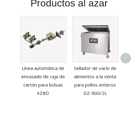
Productos al azar
Máqui
>
de ba
Línea automática de
Sellador de vacío de
bol
envasado de caja de
alimentos a la venta
cartón para bolsas
para pollos enteros
XZBD
DZ-900/2L