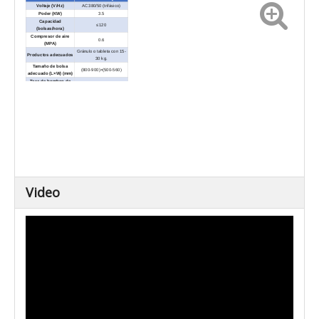
Voltaje (V/Hz)
AC380/50 (trifásico)
Poder (KW)
3.5
Capacidad
≤120
(bolsas/hora)
Compresor de aire
0.6
(MPA)
Gránulo o tableta con 15-
Productos adecuados
30 kg.
Tamaño de bolsa
(800-900)×(500-560)
adecuado (L×W) (mm)
Tasa de bombeo de
22.5
vacío (m3/h)
Estilo de sellado
Sellado directo
Ancho de sellado(mm)
8--15
Bolsa de papel de
Material de bolsa
aluminio/bolsa de PE/bolsa
de PP
Video