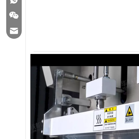
Correo electrónico: hl@hualian.biz
Veloz