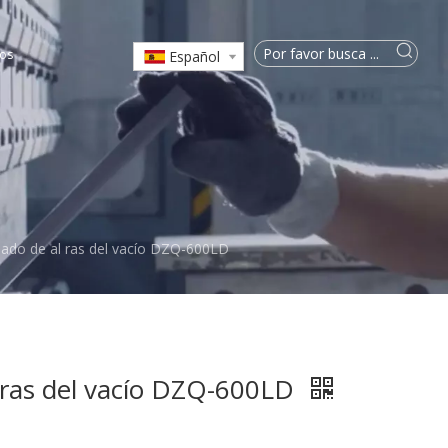
os
Español
ado de al ras del vacío DZQ-600LD
 ras del vacío DZQ-600LD