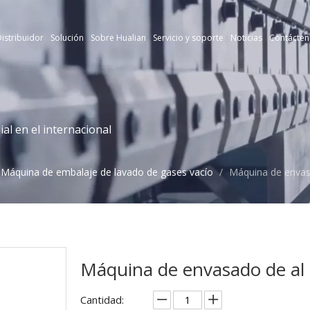
istribuidor
Solución
Sobre Hualian
Servicio y soporte
Noticias
Contácten
l en el internacional
Máquina de embalaje de lavado de gases vacío
/
Máquina de envas
Máquina de envasado de al
Cantidad: