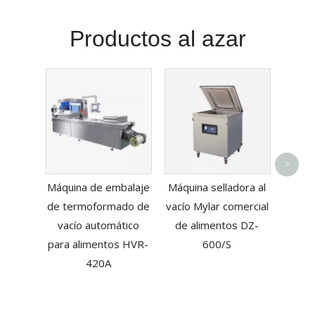
Productos al azar
Máqui
>
vací
Máquina de embalaje
Máquina selladora al
resp
de termoformado de
vacío Mylar comercial
medio
vacío automático
de alimentos DZ-
uso 
para alimentos HVR-
600/S
420A