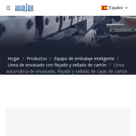
Español
Hogar
/
Productos
/
Equipo de embalaje inteligente
/
Línea de envasado con flejado y sellado de cartón
/
Línea
automática de envasado, flejado y sellado de cajas de cartón
XFK-7