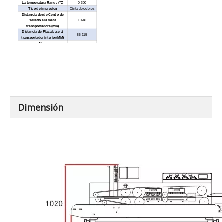
La temperatura Rango (
℃
)
0-300
Tipo de impresión
Cinta de colores
Distancia desde Centro de
sellado a la mesa
10-40
transportadora (mm)
Distancia de Placa base al
85-115
transportador interior (MM)
Mesa
transportadora Tamaño (L ×
1065 × 205
W) (mm)
Peso neto / kg)
55
Transportador general Carga
≤10
(kg)
Externo Dimensiones (L × W
1065 × 540 ×
× H) (mm)
1020
Dimensión