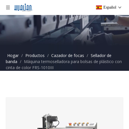
Español
Hogar
/
Productos
/
Cazador de focas
/
Sellador de
banda
/
Máquina termoselladora para bolsas de plástico con
cinta de color FRS-1010III