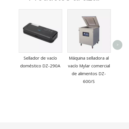
Cort
>
semi
Sellador de vacío
Máquina selladora al
Sea
doméstico DZ-290A
vacío Mylar comercial
de alimentos DZ-
600/S