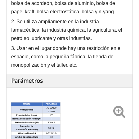
bolsa de acordeón, bolsa de aluminio, bolsa de
papel kraft, bolsa electrostática, bolsa yin-yang.
2. Se utiliza ampliamente en la industria
farmacéutica, la industria química, la agricultura, el
petróleo lubricante y otras industrias.
3. Usar en el lugar donde hay una restricción en el
espacio, como la pequeña fábrica, la tienda de
monopolización y el taller, etc.
Parámetros
MODEL
FRS-1010III
AC 220/50
Voltaje (V/Hz)
110/60
Energía del motor (w)
100
Bomba de succión Poder (w)
-
Potencia de sellado (W)
400 × 2
Impresión de
50 × 2
calefacción Poder (w)
Velocidad (m/min)
0-12 (0-16)
Ancho de sellado (mm)
10