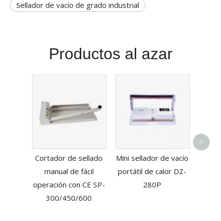
Sellador de vacío de grado industrial
Productos al azar
Envas
>
in
Cortador de sellado
Mini sellador de vacío
artícu
manual de fácil
portátil de calor DZ-
purg
operación con CE SP-
280P
300/450/600