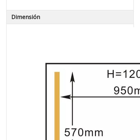
2 × 20
3
/h)
Material para la
Sus304
cámara de vacío
Dimensión
Dimensiones
externas (L × W × H)
1130x733x1040
(mm)
Peso neto (kg)
Aproximadamente 222