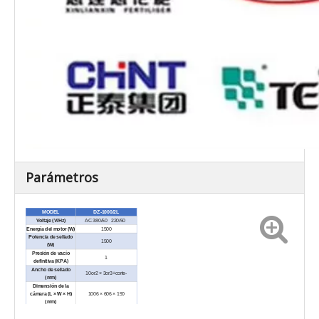
Parámetros
MODEL
DZ-1000/2L
Voltaje (V/Hz)
AC 380/50 220/50
Energía del motor (W)
1500
Potencia de sellado
1500
(W)
Presión de vacío
1
definitiva (KPA)
Ancho de sellado
10or2 × 3or3+corte-
(mm)
Dimensión de la
cámara (L × W × H)
1006 × 606 × 190
(mm)
Capacidad de la
bomba de vacío (m