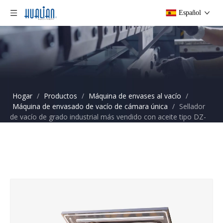
Español
Hogar
/
Productos
/
Máquina de envases al vacío
/
Máquina de envasado de vacío de cámara única
/
Sellador
de vacío de grado industrial más vendido con aceite tipo DZ-
1000/2L