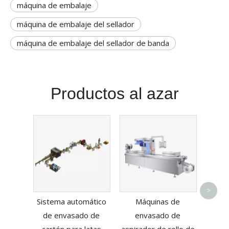
máquina de embalaje
máquina de embalaje del sellador
máquina de embalaje del sellador de banda
Productos al azar
Máqui
Aut
>
Sistema automático
Máquinas de
de envasado de
envasado de
cartón para latas
aspirador de rollo de