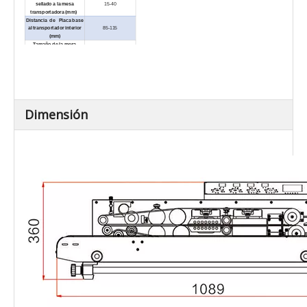
sellado a la mesa
15-40
transportadora (mm)
Distancia de Placa base
al transportador interior
85-115
(mm)
Tamaño de la mesa
transportadora (largo ×
1089×205
ancho) (mm)
Peso neto / kg)
41
Carga total del
≤10
transportador (kg)
Externo Dimensiones
(largo × ancho × alto) (mm)
1089×460×360
Dimensión