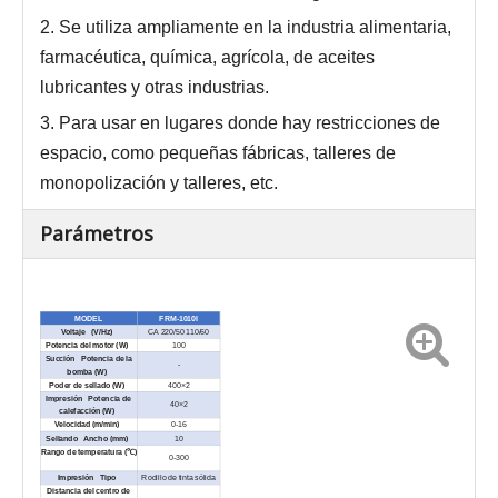
2. Se utiliza ampliamente en la industria alimentaria,
farmacéutica, química, agrícola, de aceites
lubricantes y otras industrias.
3. Para usar en lugares donde hay restricciones de
espacio, como pequeñas fábricas, talleres de
monopolización y talleres, etc.
Parámetros
MODEL
FRM-1010I
Voltaje (V/Hz)
CA 220/50 110/60
Potencia del motor (W)
100
Succión Potencia de la
-
bomba (W)
Poder de sellado (W)
400×2
Impresión Potencia de
40×2
calefacción (W)
Velocidad (m/min)
0-16
Sellando Ancho (mm)
10
Rango de temperatura (℃)
0-300
Impresión Tipo
Rodillo de tinta sólida
Distancia del centro de