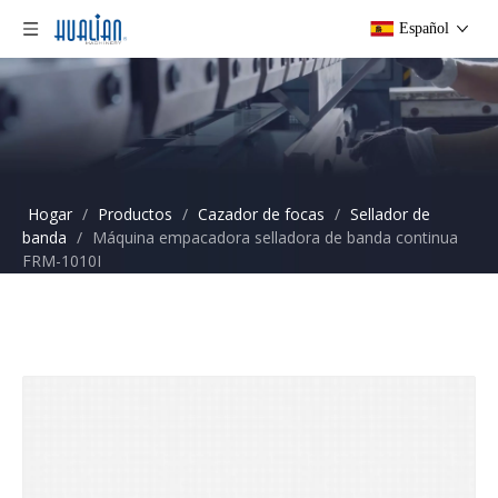
Español
Hogar
/
Productos
/
Cazador de focas
/
Sellador de
banda
/
Máquina empacadora selladora de banda continua
FRM-1010I