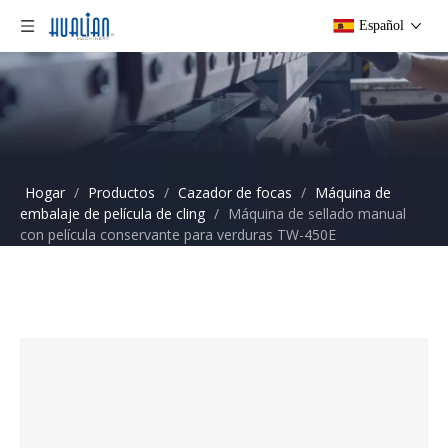
Español
Hogar
/
Productos
/
Cazador de focas
/
Máquina de
embalaje de película de cling
/
Máquina de sellado manual
con película conservante para verduras TW-450E