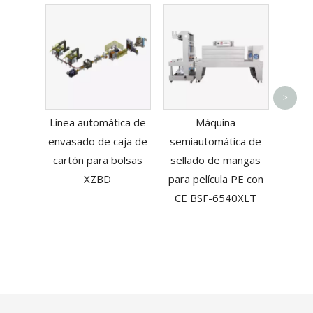
Máqu
>
manua
Línea automática de
Máquina
cons
envasado de caja de
semiautomática de
verd
cartón para bolsas
sellado de mangas
XZBD
para película PE con
CE BSF-6540XLT