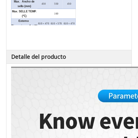
Max. Ancho de
450
550
450
sello (mm)
Max. SELLE TEMP.
160
(℃)
Externo
610 × 470
610 × 570
610 × 470
Dimensiones (L × W
× 120
× 120
× 120
× H) (mm)
Peso neto / kg)
6.5
7.5
6.5
Detalle del producto