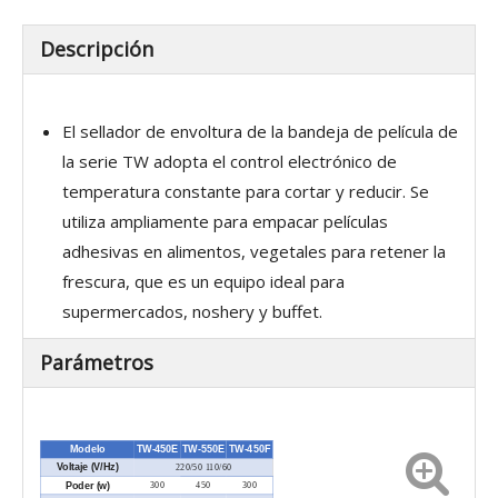
Descripción
El sellador de envoltura de la bandeja de película de
la serie TW adopta el control electrónico de
temperatura constante para cortar y reducir. Se
utiliza ampliamente para empacar películas
adhesivas en alimentos, vegetales para retener la
frescura, que es un equipo ideal para
supermercados, noshery y buffet.
Parámetros
Modelo
TW-450E
TW-550E
TW-450F
Voltaje (V/Hz)
220/50 110/60
Poder (w)
300
450
300