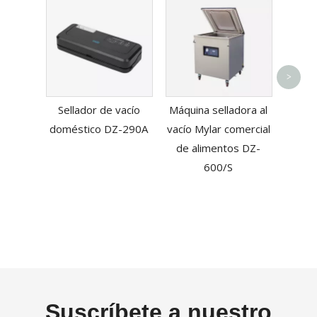
Cort
>
semi
Sellador de vacío
Máquina selladora al
Sea
doméstico DZ-290A
vacío Mylar comercial
de alimentos DZ-
600/S
Suscríbete a nuestro