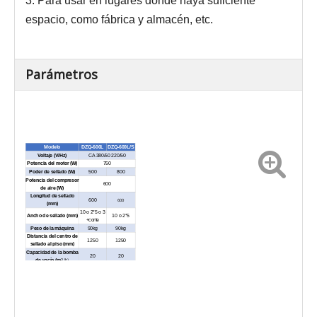
3. Para usar en lugares donde haya suficiente
espacio, como fábrica y almacén, etc.
Parámetros
Modelo
DZQ-600L
DZQ-600L/S
Voltaje (V/Hz)
CA 380/50 220/50
Potencia del motor (W)
750
Poder de sellado (W)
500
800
Potencia del compresor
600
de aire (W)
Longitud de sellado
600
600
(mm)
10 o 2*5 o 3
Ancho de sellado (mm)
10 o 2*5
+corte
Peso de la máquina
90kg
90kg
Distancia del centro de
1250
1250
sellado al piso (mm)
Capacidad de la bomba
20
20
3/h)
de vacío (m
Espesor de la película
≤ 0,12
≤ 0,18
(capa única) (mm)
Dimensiones externas
(Largo×Ancho×Alto)
980*945*1900
(mm)
Peso neto (kg)
Aproximadamente 225