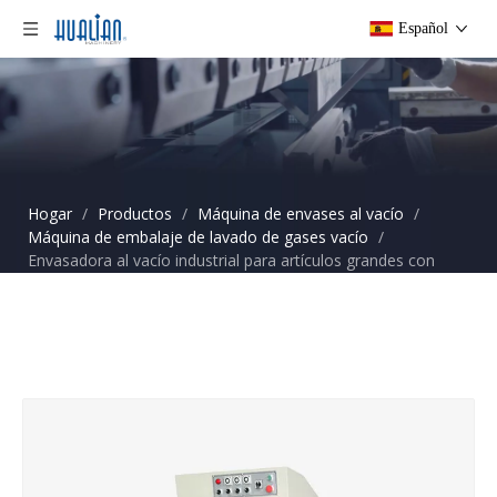
Español
Hogar
/
Productos
/
Máquina de envases al vacío
/
Máquina de embalaje de lavado de gases vacío
/
Envasadora al vacío industrial para artículos grandes con
purga de gas DZQ-600L(S)