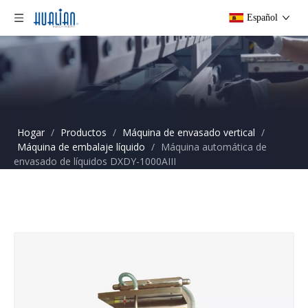
Español
Hogar
/
Productos
/
Máquina de envasado vertical
/
Máquina de embalaje líquido
/
Máquina automática de
envasado de líquidos DXDY-1000AIII