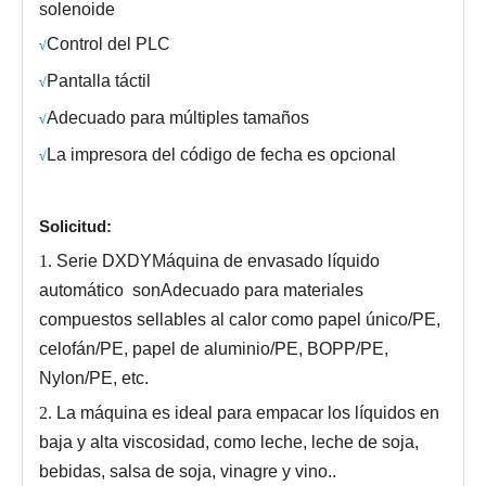
solenoide
Control del PLC
√
Pantalla táctil
√
Adecuado para múltiples tamaños
√
La impresora del código de fecha es opcional
√
Solicitud:
1.
Serie DXDY
Máquina de envasado líquido
automático
son
Adecuado para materiales
compuestos sellables al calor como papel único/PE,
celofán/PE, papel de aluminio/PE, BOPP/PE,
Nylon/PE, etc.
2.
La máquina es ideal para empacar los líquidos en
baja y alta viscosidad, como leche, leche de soja,
bebidas, salsa de soja, vinagre y vino.
.