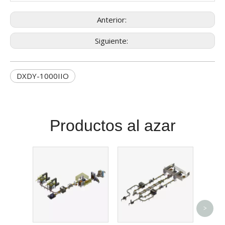
Anterior:
Siguiente:
DXDY-1000IIO
Productos al azar
Meat 
>
de v