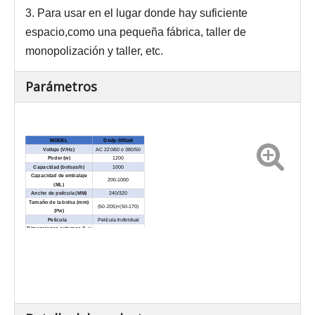
3.
Para usar en el lugar donde hay suficiente
espacio,
como una pequeña fábrica, taller de
monopolización y taller, etc.
Parámetros
MODEL
Dxdy-000aiii
Voltaje (V/Hz)
AC 220/50 o 380/50
Poder (w)
1200
Capacidad (bolsas/h)
1000
Capacidad de embalaje
200-1000
(ML)
Ancho de película (MM)
240/320
Tamaño de la bolsa (mm)
(50-205)
×
(50-170)
(l*w)
Película
Película individual
Dimensiones externas (L ×
950 × 850 × 1900
W × H) (mm)
Peso neto / kg)
420