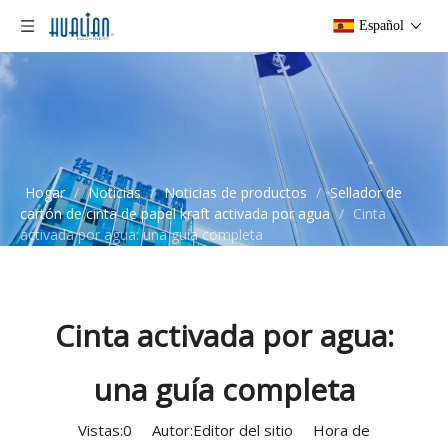
Español
Hogar
/
Noticias
/
Noticias de productos
/
Sellador de
cartón de cinta de papel kraft activada por agua
/
Cinta
activada por agua: una guía completa
Cinta activada por agua:
una guía completa
Vistas:
0
Autor:Editor del sitio Hora de