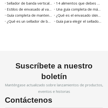
Sellador de banda vertical versus horizontal: ¿cuál debería elegir?
14 alimentos que debes envasar al vacío para conservar su frescura durante más tiempo
Estilos de envasado al vacío 101
Una guía completa de máquinas de sellado continuo para principiantes
Guía completa de mantenimiento y limpieza de máquinas de envasado al vacío
¿Qué es el envasado skin al vacío? Beneficios y equipamiento
¿Qué es un sellador de banda y sus usos en el embalaje?
Guía para elegir el sellador de banda adecuado para su negocio
Suscríbete a nuestro
boletín
Manténgase actualizado sobre lanzamientos de productos,
eventos e historias
Contáctenos