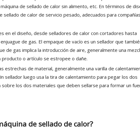
máquina de sellado de calor sin alimento, etc. En términos de dis
de sellado de calor de servicio pesado, adecuados para compañía
les en el diseño, desde selladores de calor con cortadores hasta
y enjuague de gas. El empaque de vacío es un sellador que tambié
gue de gas implica la introducción de aire, generalmente una mezc
n producto o artículo se estropee o dañe.
ras estrechas de material, generalmente una varilla de calentamie
Un sellador luego usa la tira de calentamiento para pegar los dos
a sobre los dos materiales que deben sellarse para formar un fue
 máquina de sellado de calor?