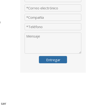
e
Entregar
 ser