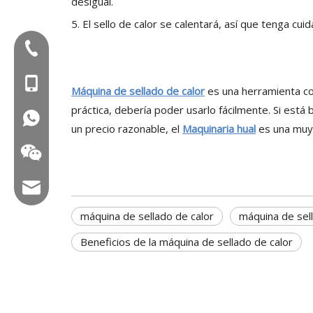
desigual.
5. El sello de calor se calentará, así que tenga cui
Tel:+86-577-88627766
Mob: +86-18858715170
Máquina de sellado de calor
es una herramienta co
práctica, debería poder usarlo fácilmente. Si está
WA: 0086 18858715170
un precio razonable, el
Maquinaria hual
es una muy
Correo electrónico: hl@hualian.biz
máquina de sellado de calor
máquina de sel
Beneficios de la máquina de sellado de calor
Veloz