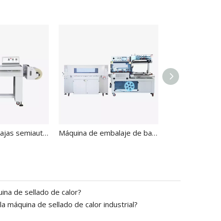
Cortadora de cajas semiautomática L-Seal BSL-5045L
Máquina de embalaje de baja aspiradora automática BSF-5640LG+BS-5030X
ina de sellado de calor?
la máquina de sellado de calor industrial?