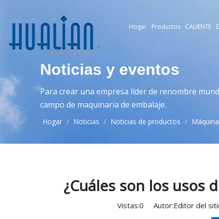
Hogar
Productos
CALIENTE
D
Noticias y eventos
Para crear una empresa líder de renombre mundia
campo de maquinaria de embalaje.
Hogar
/
Noticias
/
Noticias de productos
/
Máquina 
¿Cuáles son los usos d
Vistas:
0
Autor:Editor del si