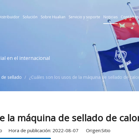
istribuidor
Solución
Sobre Hualian
Servicio y soporte
Noticias
Contácten
l en el internacional
de sellado
/
¿Cuáles son los usos de la máquina de sellado de calo
e la máquina de sellado de calo
tio Hora de publicación: 2022-08-07 Origen:
Sitio