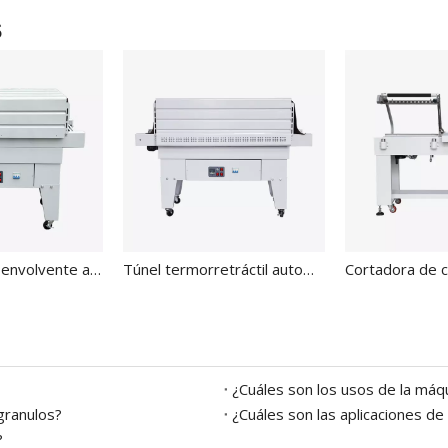
s
Túnel retráctil envolvente automático con bandeja BS-4525A
Túnel termorretráctil automático para botella redonda BS-4535LAG
¿Cuáles son los usos de la máqu
 granulos?
¿Cuáles son las aplicaciones de 
?