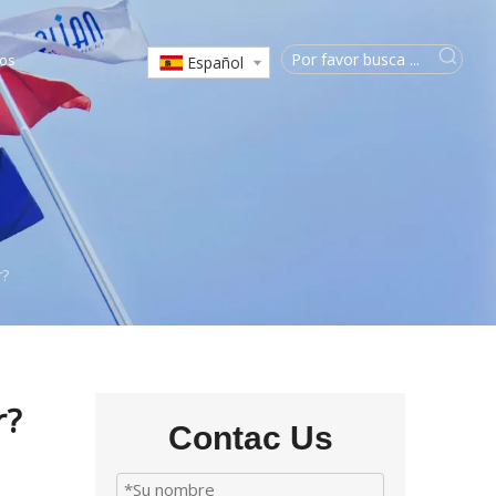
os
Español
r?
r?
Contac Us