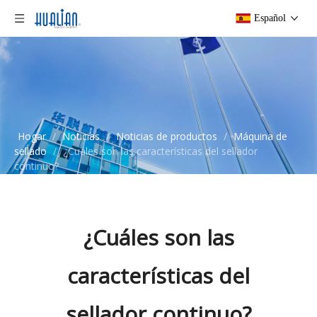
Español
Hogar
/
Noticias
/
Noticias de productos
/
Máquina de
sellado
/
¿Cuáles son las características del sellador
continuo?
¿Cuáles son las
características del
sellador continuo?