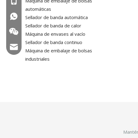
Máquina de embalaje de bolsas
Mob: +86-18858715170
automáticas
WA: 0086 18858715170
Sellador de banda automática
Sellador de banda de calor
Máquina de envases al vacío
Sellador de banda continuo
Correo electrónico: hl@hualian.biz
Máquina de embalaje de bolsas
industriales
Veloz
Mantén