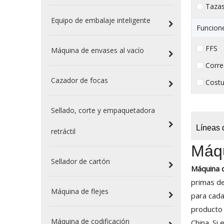
Taza
Equipo de embalaje inteligente
Funcion
FFS （
Máquina de envases al vacío
Corre
Cazador de focas
Costu
Sellado, corte y empaquetadora
Líneas 
retráctil
Máqu
Sellador de cartón
Máquina d
primas de
Máquina de flejes
para cada
producto
Máquina de codificación
China. Si