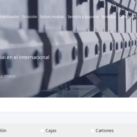
istribuidor
Solución
Sobre Hualian
Servicio y soporte
Noticias
Contácten
l en el internacional
 la mano
lón
Cajas
Cartones