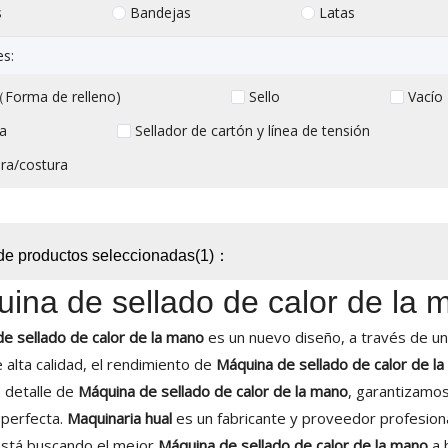
s
Bandejas
Latas
es:
Forma de relleno)
Sello
Vacío
a
Sellador de cartón y línea de tensión
ra/costura
de productos seleccionadas(1)：
ina de sellado de calor de la 
e sellado de calor de la mano
es un nuevo diseño, a través de u
 alta calidad, el rendimiento de
Máquina de sellado de calor de l
 detalle de
Máquina de sellado de calor de la mano
, garantizamos 
 perfecta.
Maquinaria hual
es un fabricante y proveedor profesion
 está buscando el mejor
Máquina de sellado de calor de la mano
a 