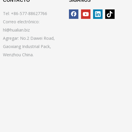
CONTACTO
SÍGANOS
Tel: +86-577-88627766
Correo electrónico:
hl@hualian.biz
Agregar: No.2 Dawei Road,
Gaoxiang Industrial Pack,
Wenzhou China.