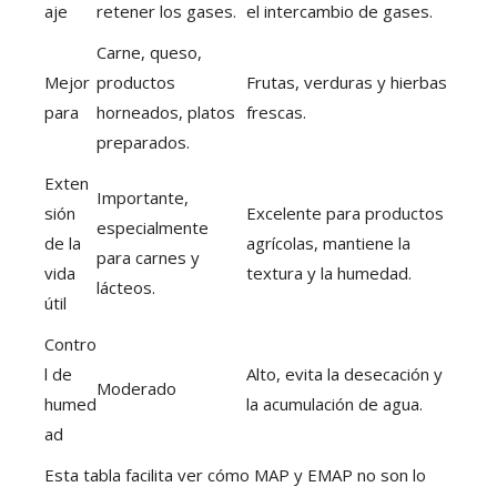
aje
retener los gases.
el intercambio de gases.
Carne, queso,
Mejor
productos
Frutas, verduras y hierbas
para
horneados, platos
frescas.
preparados.
Exten
Importante,
sión
Excelente para productos
especialmente
de la
agrícolas, mantiene la
para carnes y
vida
textura y la humedad.
lácteos.
útil
Contro
l de
Alto, evita la desecación y
Moderado
humed
la acumulación de agua.
ad
Esta tabla facilita ver cómo MAP y EMAP no son lo