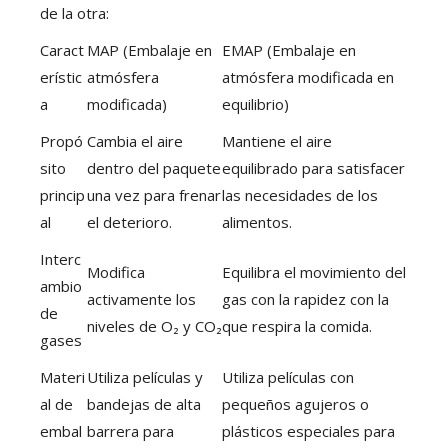
de la otra:
Caract
MAP (Embalaje en
EMAP (Embalaje en
erístic
atmósfera
atmósfera modificada en
a
modificada)
equilibrio)
Propó
Cambia el aire
Mantiene el aire
sito
dentro del paquete
equilibrado para satisfacer
princip
una vez para frenar
las necesidades de los
al
el deterioro.
alimentos.
Interc
Modifica
Equilibra el movimiento del
ambio
activamente los
gas con la rapidez con la
de
niveles de O₂ y CO₂
que respira la comida.
gases
Materi
Utiliza películas y
Utiliza películas con
al de
bandejas de alta
pequeños agujeros o
embal
barrera para
plásticos especiales para