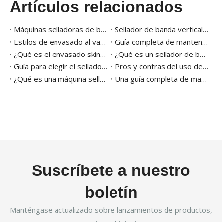
Artículos relacionados
Máquinas selladoras de bandejas Tendencias del mercado
Sellador de banda vertical versus horizontal: ¿cuál debería elegir?
Estilos de envasado al vacío 101
Guía completa de mantenimiento y limpieza de máquinas de envasado al vacío
¿Qué es el envasado skin al vacío? Beneficios y equipamiento
¿Qué es un sellador de banda y sus usos en el embalaje?
Guía para elegir el sellador de banda adecuado para su negocio
Pros y contras del uso de selladores de banda frente a otras máquinas selladoras
¿Qué es una máquina selladora de cajas de cartón activada por agua y cómo funciona?
Una guía completa de materiales y soluciones de envasado de queso para 2026
Suscríbete a nuestro
boletín
Manténgase actualizado sobre lanzamientos de productos,