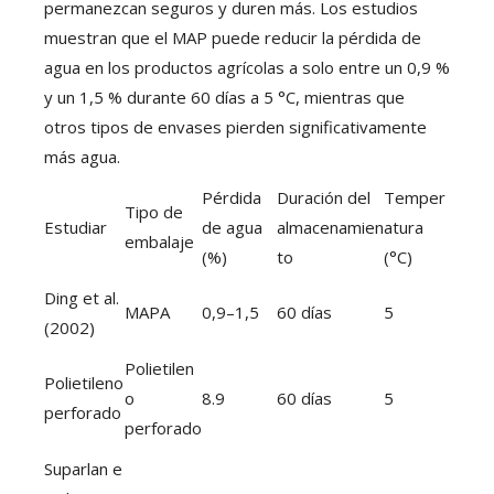
permanezcan seguros y duren más. Los estudios
muestran que el MAP puede reducir la pérdida de
agua en los productos agrícolas a solo entre un 0,9 %
y un 1,5 % durante 60 días a 5 °C, mientras que
otros tipos de envases pierden significativamente
más agua.
Pérdida
Duración del
Temper
Tipo de
Estudiar
de agua
almacenamien
atura
embalaje
(%)
to
(°C)
Ding et al.
MAPA
0,9–1,5
60 días
5
(2002)
Polietilen
Polietileno
o
8.9
60 días
5
perforado
perforado
Suparlan e