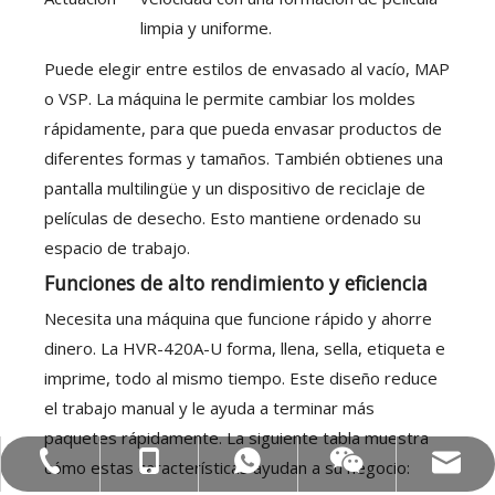
limpia y uniforme.
Puede elegir entre estilos de envasado al vacío, MAP
o VSP. La máquina le permite cambiar los moldes
rápidamente, para que pueda envasar productos de
diferentes formas y tamaños. También obtienes una
pantalla multilingüe y un dispositivo de reciclaje de
películas de desecho. Esto mantiene ordenado su
espacio de trabajo.
Funciones de alto rendimiento y eficiencia
Necesita una máquina que funcione rápido y ahorre
dinero. La HVR-420A-U forma, llena, sella, etiqueta e
imprime, todo al mismo tiempo. Este diseño reduce
el trabajo manual y le ayuda a terminar más
paquetes rápidamente. La siguiente tabla muestra
Correo electrónico: hl@hualian.biz
Mob: +86-18858715170
WA: 0086 18858715170
Tel:+86-577-88627766
Veloz
cómo estas características ayudan a su negocio: