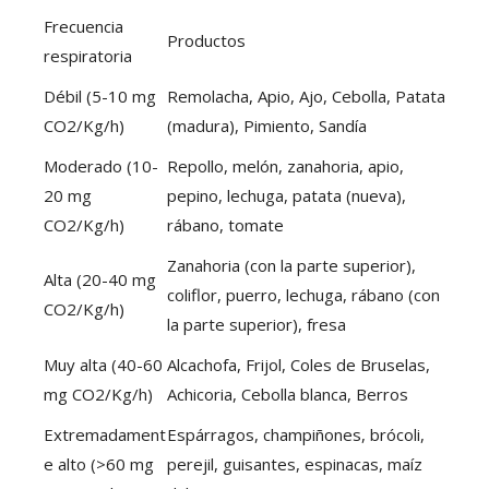
Frecuencia
Productos
respiratoria
Débil (5-10 mg
Remolacha, Apio, Ajo, Cebolla, Patata
CO2/Kg/h)
(madura), Pimiento, Sandía
Moderado (10-
Repollo, melón, zanahoria, apio,
20 mg
pepino, lechuga, patata (nueva),
CO2/Kg/h)
rábano, tomate
Zanahoria (con la parte superior),
Alta (20-40 mg
coliflor, puerro, lechuga, rábano (con
CO2/Kg/h)
la parte superior), fresa
Muy alta (40-60
Alcachofa, Frijol, Coles de Bruselas,
mg CO2/Kg/h)
Achicoria, Cebolla blanca, Berros
Extremadament
Espárragos, champiñones, brócoli,
e alto (>60 mg
perejil, guisantes, espinacas, maíz