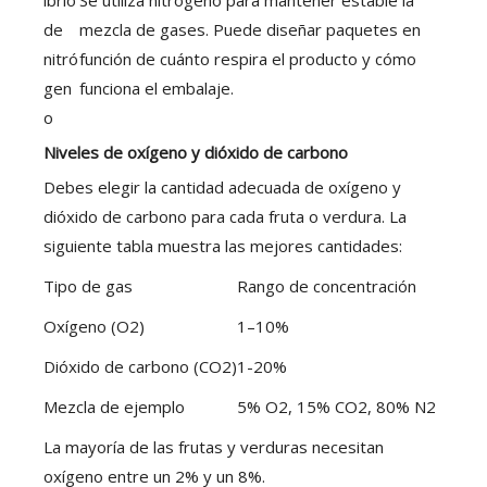
ibrio
Se utiliza nitrógeno para mantener estable la
de
mezcla de gases. Puede diseñar paquetes en
nitró
función de cuánto respira el producto y cómo
gen
funciona el embalaje.
o
Niveles de oxígeno y dióxido de carbono
Debes elegir la cantidad adecuada de oxígeno y
dióxido de carbono para cada fruta o verdura. La
siguiente tabla muestra las mejores cantidades:
Tipo de gas
Rango de concentración
Oxígeno (O2)
1–10%
Dióxido de carbono (CO2)
1-20%
Mezcla de ejemplo
5% O2, 15% CO2, 80% N2
La mayoría de las frutas y verduras necesitan
oxígeno entre un 2% y un 8%.