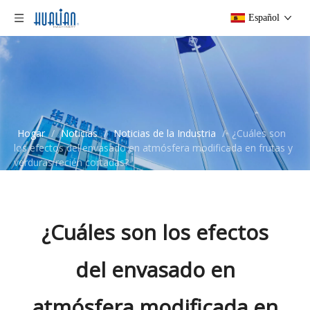
Español
Hogar
/
Noticias
/
Noticias de la Industria
/
¿Cuáles son
los efectos del envasado en atmósfera modificada en frutas y
verduras recién cortadas?
¿Cuáles son los efectos
del envasado en
atmósfera modificada en