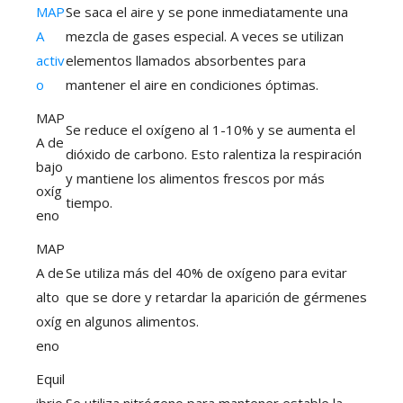
MAP
Se saca el aire y se pone inmediatamente una
A
mezcla de gases especial. A veces se utilizan
activ
elementos llamados absorbentes para
o
mantener el aire en condiciones óptimas.
MAP
Se reduce el oxígeno al 1-10% y se aumenta el
A de
dióxido de carbono. Esto ralentiza la respiración
bajo
y mantiene los alimentos frescos por más
oxíg
tiempo.
eno
MAP
A de
Se utiliza más del 40% de oxígeno para evitar
alto
que se dore y retardar la aparición de gérmenes
oxíg
en algunos alimentos.
eno
Equil