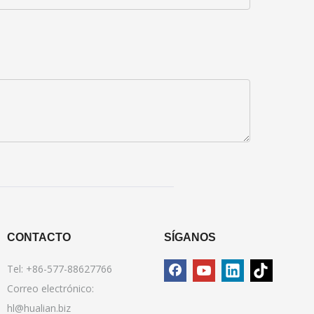
CONTACTO
SÍGANOS
Tel: +86-577-88627766
Correo electrónico:
hl@hualian.biz