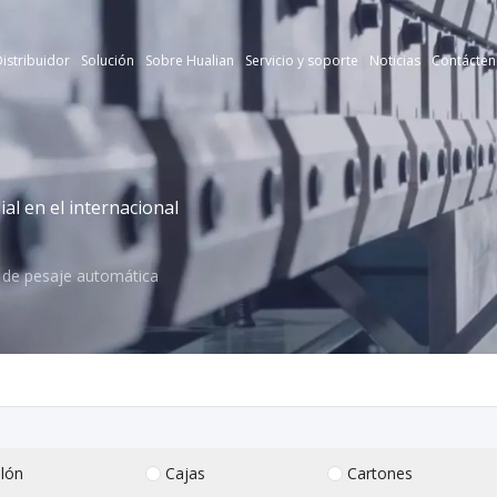
istribuidor
Solución
Sobre Hualian
Servicio y soporte
Noticias
Contácten
l en el internacional
de pesaje automática
lón
Cajas
Cartones