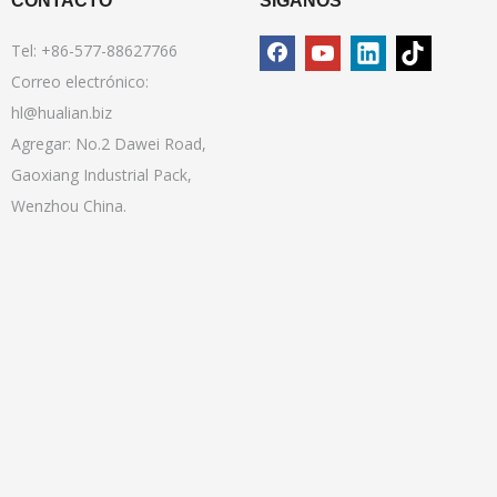
CONTACTO
SÍGANOS
Tel: +86-577-88627766
Correo electrónico:
hl@hualian.biz
Agregar: No.2 Dawei Road,
Gaoxiang Industrial Pack,
Wenzhou China.