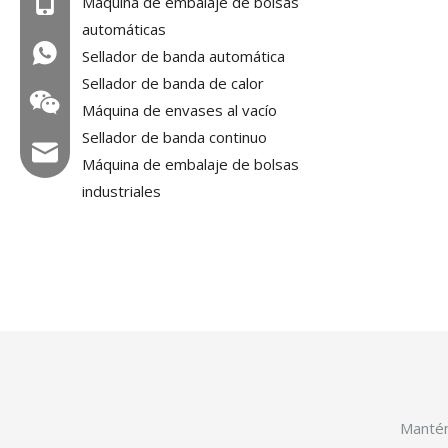
Máquina de embalaje de bolsas
Mob: +86-18858715170
automáticas
WA: 0086 18858715170
Sellador de banda automática
Sellador de banda de calor
Máquina de envases al vacío
Sellador de banda continuo
Correo electrónico: hl@hualian.biz
Máquina de embalaje de bolsas
industriales
Veloz
Mantén