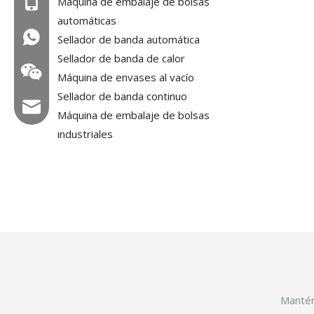
Máquina de embalaje de bolsas
Mob: +86-18858715170
automáticas
WA: 0086 18858715170
Sellador de banda automática
Sellador de banda de calor
Máquina de envases al vacío
Sellador de banda continuo
Correo electrónico: hl@hualian.biz
Máquina de embalaje de bolsas
industriales
Veloz
Mantén