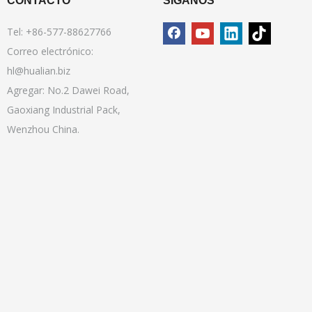
CONTACTO
SÍGANOS
Tel: +86-577-88627766
Correo electrónico:
hl@hualian.biz
Agregar: No.2 Dawei Road,
Gaoxiang Industrial Pack,
Wenzhou China.