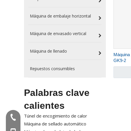
Máquina de embalaje horizontal
Máquina de envasado vertical
Máquina de llenado
Máquina d
GK9-2
Repuestos consumibles
Palabras clave
calientes
Túnel de encogimiento de calor
Tel:+86-577-88627766
Máquina de sellado automático