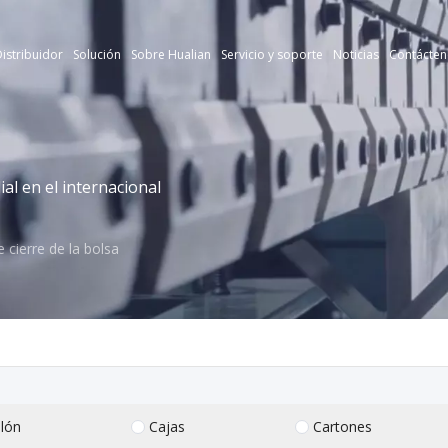
istribuidor
Solución
Sobre Hualian
Servicio y soporte
Noticias
Contácten
l en el internacional
 cierre de la bolsa
lón
Cajas
Cartones