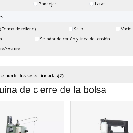
s
Bandejas
Latas
es:
Forma de relleno)
Sello
Vacío
a
Sellador de cartón y línea de tensión
ra/costura
de productos seleccionadas(2)：
ina de cierre de la bolsa