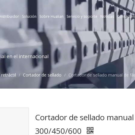
istribuidor
Solución
Sobre Hualian
Servicio y soporte
Noticias
Contácten
l en el internacional
retráctil
/
Cortador de sellado
/
Cortador de sellado manual de fá
Cortador de sellado manual 
300/450/600