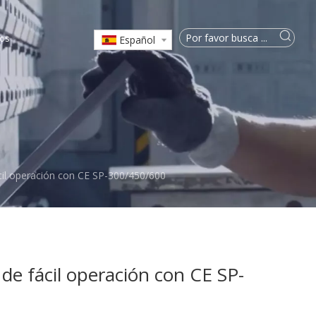
os
Español
cil operación con CE SP-300/450/600
de fácil operación con CE SP-