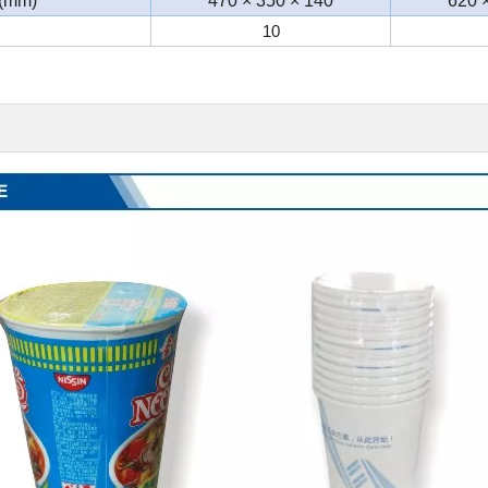
 (mm)
470 × 350 × 140
620 
10