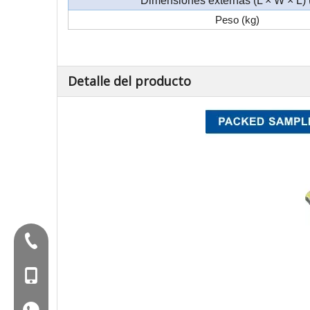
Dimensiones externas (L × W × L)
Peso (kg)
Detalle del producto
Tel:+86-577-88627766
Mob: +86-18858715170
WA: 0086 18858715170