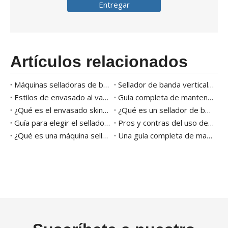
Entregar
Artículos relacionados
Máquinas selladoras de bandejas Tendencias del mercado
Sellador de banda vertical versus horizontal: ¿cuál debería elegir?
Estilos de envasado al vacío 101
Guía completa de mantenimiento y limpieza de máquinas de envasado al vacío
¿Qué es el envasado skin al vacío? Beneficios y equipamiento
¿Qué es un sellador de banda y sus usos en el embalaje?
Guía para elegir el sellador de banda adecuado para su negocio
Pros y contras del uso de selladores de banda frente a otras máquinas selladoras
¿Qué es una máquina selladora de cajas de cartón activada por agua y cómo funciona?
Una guía completa de materiales y soluciones de envasado de queso para 2026