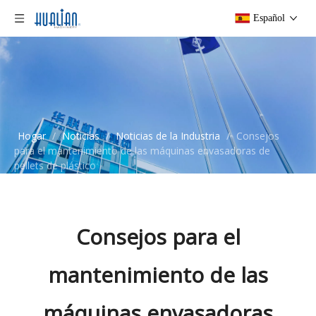
Español
Hogar
/
Noticias
/
Noticias de la Industria
/
Consejos
para el mantenimiento de las máquinas envasadoras de
pellets de plástico
Consejos para el
mantenimiento de las
máquinas envasadoras