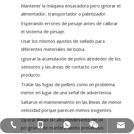
Mantener la máquina ensacadora pero ignorar el
alimentador, transportador o paletizador.
Esperando errores de pesaje antes de calibrar
el sistema de pesaje.
Usar los mismos ajustes de sellado para
diferentes materiales de bolsa.
Ignorar la acumulación de polvo alrededor de los
sensores y las áreas de contacto con el
producto.
Tratar las fugas de pellets como un problema
menor en lugar de una señal de advertencia.
Saltarse el mantenimiento en las líneas de menor
velocidad porque parecen menos exigentes.
Operar líneas de alto rendimiento sin un
Correo electrónico: hl@hualian.biz
Mob: +86-18858715170
WA: 0086 18858715170
Tel:+86-577-88627766
Veloz
programa de mantenimiento preventivo.