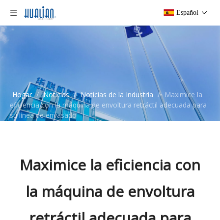
Español
Hogar
/
Noticias
/
Noticias de la Industria
/
Maximice la
eficiencia con la máquina de envoltura retráctil adecuada para
su línea de envasado
Maximice la eficiencia con
la máquina de envoltura
retráctil adecuada para