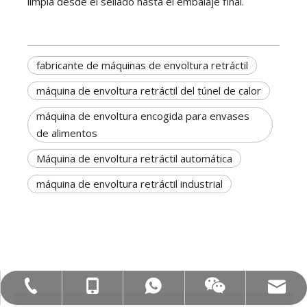
limpia desde el sellado hasta el embalaje final.
fabricante de máquinas de envoltura retráctil
máquina de envoltura retráctil del túnel de calor
máquina de envoltura encogida para envases
de alimentos
Máquina de envoltura retráctil automática
máquina de envoltura retráctil industrial
Correo electrónico: hl@hualian.biz
Mob: +86-18858715170
WA: 0086 18858715170
Tel:+86-577-88627766
Veloz