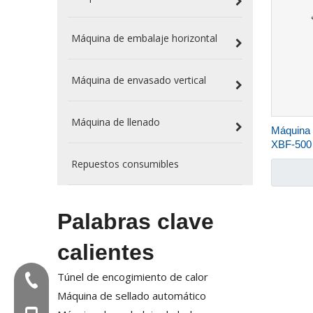
Máquina de embalaje horizontal
Máquina de envasado vertical
Máquina de llenado
Máquina d
XBF-500
Repuestos consumibles
Palabras clave
calientes
Túnel de encogimiento de calor
Tel:+86-577-88627766
Máquina de sellado automático