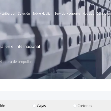
istribuidor
Solución
Sobre Hualian
Servicio y soporte
Noticias
Contácten
l en el internacional
lladora de ampollas
lón
Cajas
Cartones