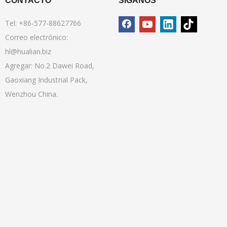
CONTACTO
SÍGANOS
Tel: +86-577-88627766
Correo electrónico:
hl@hualian.biz
Agregar: No.2 Dawei Road,
Gaoxiang Industrial Pack,
Wenzhou China.