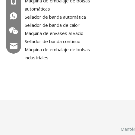
Máquina de embalaje de bolsas
Mob: +86-18858715170
automáticas
WA: 0086 18858715170
Sellador de banda automática
Sellador de banda de calor
Máquina de envases al vacío
Sellador de banda continuo
Correo electrónico: hl@hualian.biz
Máquina de embalaje de bolsas
industriales
Veloz
Mantén